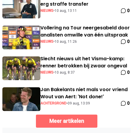
erg straffe transfer
0
NIEUWS
•
10 aug, 13:11
Vollering na Tour neergesabeld door
analisten omwille van één uitspraak
0
NIEUWS
•
10 aug, 11:26
Slecht nieuws uit het Visma-kamp:
renner betrokken bij zwaar ongeval
0
NIEUWS
•
10 aug, 8:37
Jan Bakelants niet mals voor vriend
Wout van Aert: 'Not done!'
0
ACHTERGROND
•
09 aug, 13:09
Meer artikelen