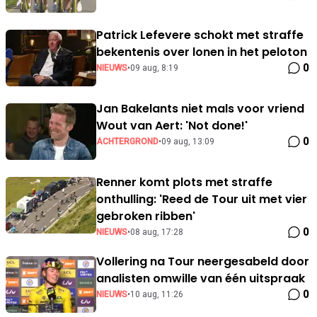
Patrick Lefevere schokt met straffe
bekentenis over lonen in het peloton
0
NIEUWS
•
09 aug, 8:19
Jan Bakelants niet mals voor vriend
Wout van Aert: 'Not done!'
0
ACHTERGROND
•
09 aug, 13:09
Renner komt plots met straffe
onthulling: 'Reed de Tour uit met vier
gebroken ribben'
0
NIEUWS
•
08 aug, 17:28
Vollering na Tour neergesabeld door
analisten omwille van één uitspraak
0
NIEUWS
•
10 aug, 11:26