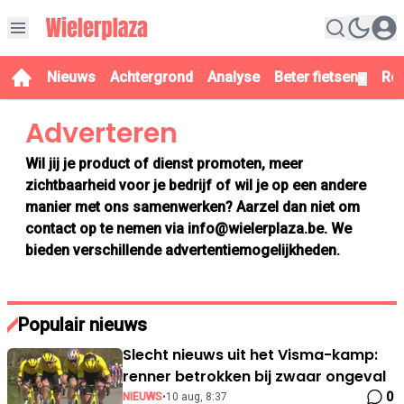
Nieuws
Achtergrond
Analyse
Beter fietsen
Re
▼
Adverteren
Wil jij je product of dienst promoten, meer
zichtbaarheid voor je bedrijf of wil je op een andere
manier met ons samenwerken? Aarzel dan niet om
contact op te nemen via
info@wielerplaza.be
. We
bieden verschillende advertentiemogelijkheden.
Populair nieuws
Slecht nieuws uit het Visma-kamp:
renner betrokken bij zwaar ongeval
0
NIEUWS
•
10 aug, 8:37