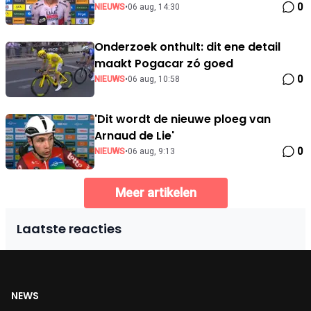
0
NIEUWS
•
06 aug, 14:30
Onderzoek onthult: dit ene detail
maakt Pogacar zó goed
0
NIEUWS
•
06 aug, 10:58
'Dit wordt de nieuwe ploeg van
Arnaud de Lie'
0
NIEUWS
•
06 aug, 9:13
Meer artikelen
Laatste reacties
NEWS