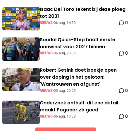
Isaac Del Toro tekent bij deze ploeg
tot 2031
0
NIEUWS
•
06 aug, 14:30
Soudal Quick-Step haalt eerste
aanwinst voor 2027 binnen
0
NIEUWS
•
06 aug, 20:00
Robert Gesink doet boekje open
over doping in het peloton:
'Wantrouwen en afgunst'
0
NIEUWS
•
05 aug, 20:09
Onderzoek onthult: dit ene detail
maakt Pogacar zó goed
0
NIEUWS
•
06 aug, 10:58