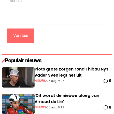
Verstuur
Populair nieuws
Plots grote zorgen rond Thibau Nys:
vader Sven legt het uit
0
NIEUWS
•
05 aug, 9:07
'Dit wordt de nieuwe ploeg van
Arnaud de Lie'
0
NIEUWS
•
06 aug, 9:13