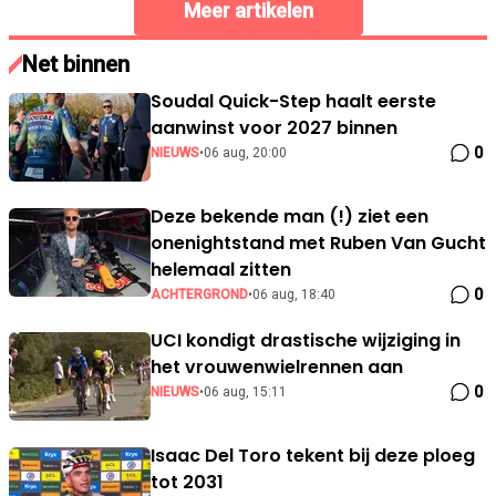
Meer artikelen
Net binnen
Soudal Quick-Step haalt eerste
aanwinst voor 2027 binnen
0
NIEUWS
•
06 aug, 20:00
Deze bekende man (!) ziet een
onenightstand met Ruben Van Gucht
helemaal zitten
0
ACHTERGROND
•
06 aug, 18:40
UCI kondigt drastische wijziging in
het vrouwenwielrennen aan
0
NIEUWS
•
06 aug, 15:11
Isaac Del Toro tekent bij deze ploeg
tot 2031