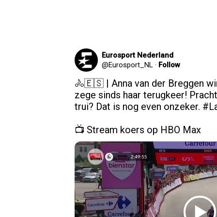
Eurosport Nederland
@
Eurosport_NL
·
Follow
🚴🇪🇸 | Anna van der Breggen win
zege sinds haar terugkeer! Pracht
trui? Dat is nog even onzeker. 
#L
📺 Stream koers op HBO Max 