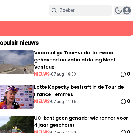
opulair nieuws
Voormalige Tour-vedette zwaar
gehavend na val in afdaling Mont
Ventoux
0
NIEUWS
•
07 aug, 18:53
Lotte Kopecky bestraft in de Tour de
France Femmes
0
NIEUWS
•
07 aug, 11:16
UCI kent geen genade: wielrenner voor
4 jaar geschorst
0
NIEUWS
•
07 aug, 11:30