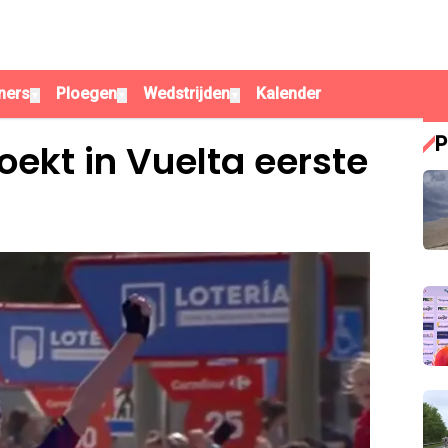
ners
Ploegen
Wedstrijden
Kalender
▼
▼
▼
P
ekt in Vuelta eerste