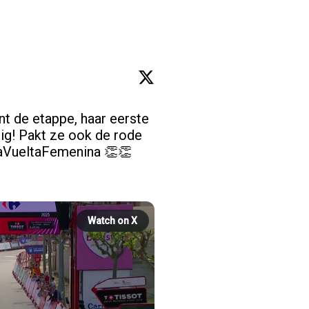
t de etappe, haar eerste 
ig! Pakt ze ook de rode 
aVueltaFemenina
 👏👏

Watch on X