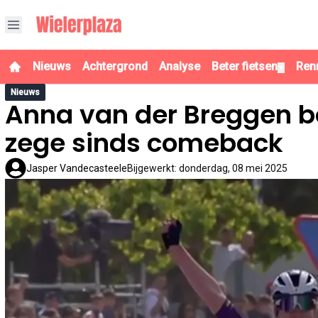
Nieuws
Achtergrond
Analyse
Beter fietsen
Ren
▼
Nieuws
Anna van der Breggen bo
zege sinds comeback
Jasper Vandecasteele
Bijgewerkt
:
donderdag, 08 mei 2025