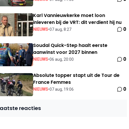
Karl Vannieuwkerke moet loon
inleveren bij de VRT: dit verdient hij nu
0
NIEUWS
•
07 aug, 8:27
Soudal Quick-Step haalt eerste
aanwinst voor 2027 binnen
0
NIEUWS
•
06 aug, 20:00
Absolute topper stapt uit de Tour de
France Femmes
0
NIEUWS
•
07 aug, 19:06
Laatste reacties