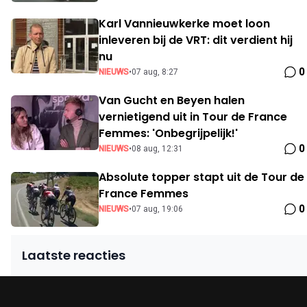
Karl Vannieuwkerke moet loon
inleveren bij de VRT: dit verdient hij
nu
0
NIEUWS
•
07 aug, 8:27
Van Gucht en Beyen halen
vernietigend uit in Tour de France
Femmes: 'Onbegrijpelijk!'
0
NIEUWS
•
08 aug, 12:31
Absolute topper stapt uit de Tour de
France Femmes
0
NIEUWS
•
07 aug, 19:06
Laatste reacties