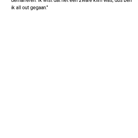
demarreren. Ik wist dat het een zware klim was, dus ben
ik all out gegaan."