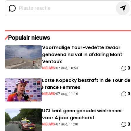
Populair nieuws
Voormalige Tour-vedette zwaar
gehavend na val in afdaling Mont
Ventoux
0
NIEUWS
•
07 aug, 18:53
Lotte Kopecky bestraft in de Tour de
France Femmes
0
NIEUWS
•
07 aug, 11:16
UCI kent geen genade: wielrenner
voor 4 jaar geschorst
0
NIEUWS
•
07 aug, 11:30