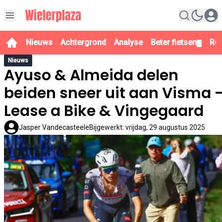
Nieuws
Achtergrond
Analyse
Beter fietsen
Re
▼
Nieuws
Ayuso & Almeida delen
beiden sneer uit aan Visma 
Lease a Bike & Vingegaard
Jasper Vandecasteele
Bijgewerkt
:
vrijdag, 29 augustus 2025