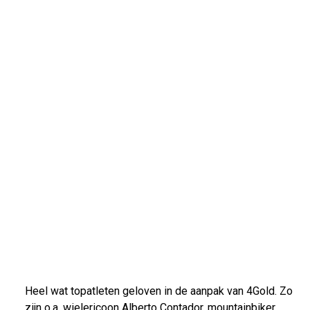
Heel wat topatleten geloven in de aanpak van 4Gold. Zo
zijn o.a. wielericoon Alberto Contador, mountainbiker