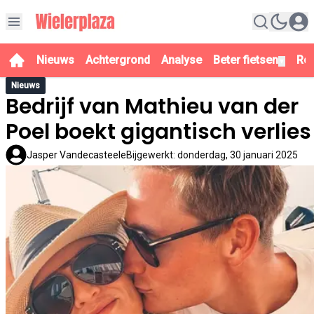
Nieuws
Achtergrond
Analyse
Beter fietsen
Re
▼
Nieuws
Bedrijf van Mathieu van der
Poel boekt gigantisch verlies
Jasper Vandecasteele
Bijgewerkt
:
donderdag, 30 januari 2025