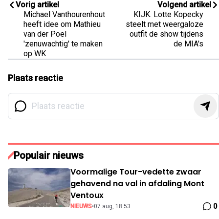
Vorig artikel
Volgend artikel
Michael Vanthourenhout
KIJK. Lotte Kopecky
heeft idee om Mathieu
steelt met weergaloze
van der Poel
outfit de show tijdens
'zenuwachtig' te maken
de MIA's
op WK
Plaats reactie
Populair nieuws
Voormalige Tour-vedette zwaar
gehavend na val in afdaling Mont
Ventoux
0
NIEUWS
•
07 aug, 18:53