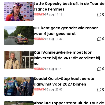
Lotte Kopecky bestraft in de Tour de
France Femmes
0
NIEUWS
•
07 aug, 11:16
UCI kent geen genade: wielrenner
voor 4 jaar geschorst
0
NIEUWS
•
07 aug, 11:30
Karl Vannieuwkerke moet loon
inleveren bij de VRT: dit verdient hij
nu
0
NIEUWS
•
07 aug, 8:27
Soudal Quick-Step haalt eerste
aanwinst voor 2027 binnen
0
NIEUWS
•
06 aug, 20:00
Absolute topper stapt uit de Tour de