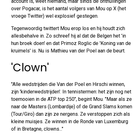
account is, weet niemand, maar sinds de onthullingen
over Pogacar, is het aantal volgers van Mou op X (het
vroege Twitter) wel explosief gestegen.
Tegenwoordig twittert Mou erop los en hij houdt zich
allesbehalve in. Zo schreef hij al dat de Belgen het 'in
hun broek doen' en dat Primoz Roglic de 'Koning van de
kruimels' is. Nu is Mathieu van der Poel aan de beurt.
'Clown'
"Alle wedstrijden die Van der Poel en Hirschi winnen,
zijn 'kinderwedstrijden'. In tennistermen: het zijn nog net
toernooien in de ATP top 250", begint Mou. "Maar als ze
naar de Masters (Lombardije) of de Grand Slams komen
(Tour/Giro) dan zijn ze nergens. Ze verstoppen zich als
kleine muisjes. Ze winnen in de Ronde van Luxemburg
of in Bretagne, clowns..."