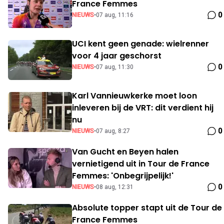
France Femmes
0
NIEUWS
•
07 aug, 11:16
UCI kent geen genade: wielrenner
voor 4 jaar geschorst
0
NIEUWS
•
07 aug, 11:30
Karl Vannieuwkerke moet loon
inleveren bij de VRT: dit verdient hij
nu
0
NIEUWS
•
07 aug, 8:27
Van Gucht en Beyen halen
vernietigend uit in Tour de France
Femmes: 'Onbegrijpelijk!'
0
NIEUWS
•
08 aug, 12:31
Absolute topper stapt uit de Tour de
France Femmes