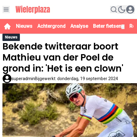
Nieuws
Achtergrond
Analyse
Beter fietsen
Re
▼
Nieuws
Bekende twitteraar boort
Mathieu van der Poel de
grond in: 'Het is een clown'
superadmin
Bijgewerkt
:
donderdag, 19 september 2024