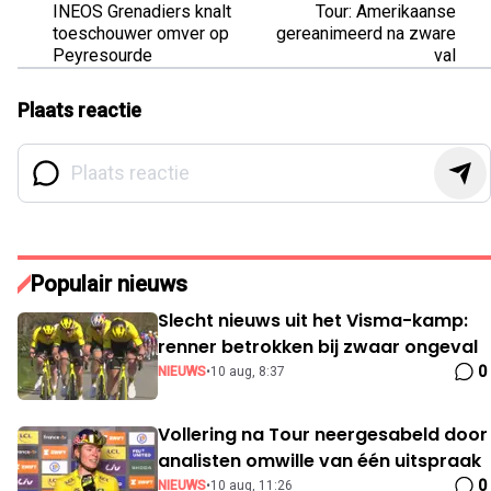
INEOS Grenadiers knalt
Tour: Amerikaanse
toeschouwer omver op
gereanimeerd na zware
Peyresourde
val
Plaats reactie
Populair nieuws
Slecht nieuws uit het Visma-kamp:
renner betrokken bij zwaar ongeval
0
NIEUWS
•
10 aug, 8:37
Vollering na Tour neergesabeld door
analisten omwille van één uitspraak
0
NIEUWS
•
10 aug, 11:26