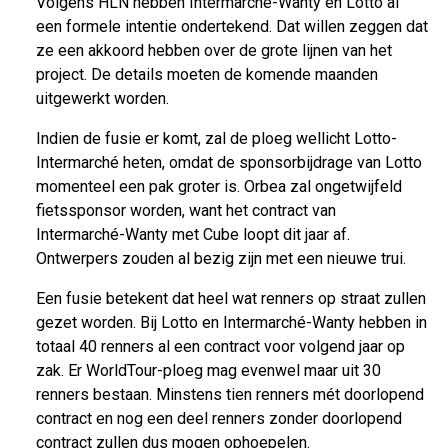
Volgens HLN hebben Intermarché-Wanty en Lotto al
een formele intentie ondertekend. Dat willen zeggen dat
ze een akkoord hebben over de grote lijnen van het
project. De details moeten de komende maanden
uitgewerkt worden.
Indien de fusie er komt, zal de ploeg wellicht Lotto-
Intermarché heten, omdat de sponsorbijdrage van Lotto
momenteel een pak groter is. Orbea zal ongetwijfeld
fietssponsor worden, want het contract van
Intermarché-Wanty met Cube loopt dit jaar af.
Ontwerpers zouden al bezig zijn met een nieuwe trui.
Een fusie betekent dat heel wat renners op straat zullen
gezet worden. Bij Lotto en Intermarché-Wanty hebben in
totaal 40 renners al een contract voor volgend jaar op
zak. Er WorldTour-ploeg mag evenwel maar uit 30
renners bestaan. Minstens tien renners mét doorlopend
contract en nog een deel renners zonder doorlopend
contract zullen dus mogen ophoepelen.