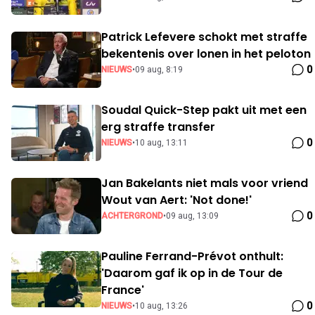
Patrick Lefevere schokt met straffe
bekentenis over lonen in het peloton
0
NIEUWS
•
09 aug, 8:19
Soudal Quick-Step pakt uit met een
erg straffe transfer
0
NIEUWS
•
10 aug, 13:11
Jan Bakelants niet mals voor vriend
Wout van Aert: 'Not done!'
0
ACHTERGROND
•
09 aug, 13:09
Pauline Ferrand-Prévot onthult:
'Daarom gaf ik op in de Tour de
France'
0
NIEUWS
•
10 aug, 13:26