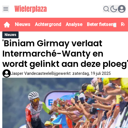
Nieuws
Achtergrond
Analyse
Beter fietsen
Re
▼
Nieuws
'Biniam Girmay verlaat
Intermarché-Wanty en
wordt gelinkt aan deze ploeg
Jasper Vandecasteele
Bijgewerkt
:
zaterdag, 19 juli 2025