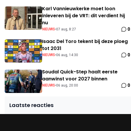
Karl Vannieuwkerke moet loon
inleveren bij de VRT: dit verdient hij
nu
0
NIEUWS
•
07 aug, 8:27
Isaac Del Toro tekent bij deze ploeg
tot 2031
0
NIEUWS
•
06 aug, 14:30
Soudal Quick-Step haalt eerste
aanwinst voor 2027 binnen
0
NIEUWS
•
06 aug, 20:00
Laatste reacties