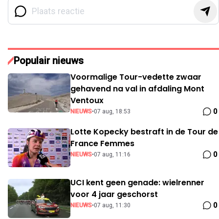
Populair nieuws
Voormalige Tour-vedette zwaar
gehavend na val in afdaling Mont
Ventoux
0
NIEUWS
•
07 aug, 18:53
Lotte Kopecky bestraft in de Tour de
France Femmes
0
NIEUWS
•
07 aug, 11:16
UCI kent geen genade: wielrenner
voor 4 jaar geschorst
0
NIEUWS
•
07 aug, 11:30