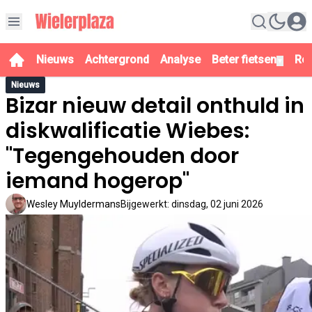
Nieuws
Achtergrond
Analyse
Beter fietsen
Re
▼
Nieuws
Bizar nieuw detail onthuld in
diskwalificatie Wiebes:
"Tegengehouden door
iemand hogerop"
Wesley Muyldermans
Bijgewerkt
:
dinsdag, 02 juni 2026