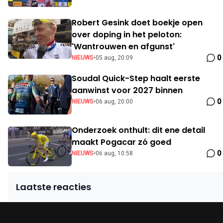
Robert Gesink doet boekje open
over doping in het peloton:
'Wantrouwen en afgunst'
0
NIEUWS
•
05 aug, 20:09
Soudal Quick-Step haalt eerste
aanwinst voor 2027 binnen
0
NIEUWS
•
06 aug, 20:00
Onderzoek onthult: dit ene detail
maakt Pogacar zó goed
0
NIEUWS
•
06 aug, 10:58
Laatste reacties