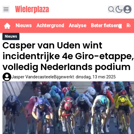
Nieuws
Achtergrond
Analyse
Beter fietsen
Re
▼
Nieuws
Casper van Uden wint
incidentrijke 4e Giro-etappe,
volledig Nederlands podium
Jasper Vandecasteele
Bijgewerkt
:
dinsdag, 13 mei 2025