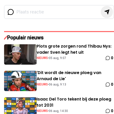
Populair nieuws
Plots grote zorgen rond Thibau Nys:
vader Sven legt het uit
0
NIEUWS
•
05 aug, 9:07
'Dit wordt de nieuwe ploeg van
Arnaud de Lie'
0
NIEUWS
•
06 aug, 9:13
Isaac Del Toro tekent bij deze ploeg
tot 2031
0
NIEUWS
•
06 aug, 14:30