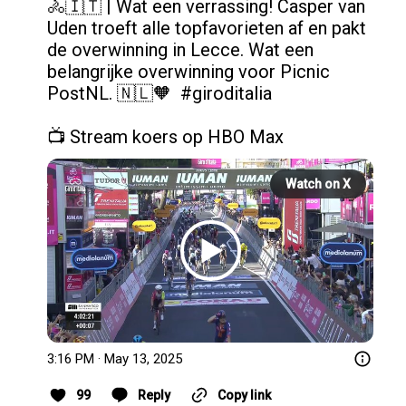
🚴🇮🇹 | Wat een verrassing! Casper van 
Uden troeft alle topfavorieten af en pakt 
de overwinning in Lecce. Wat een 
belangrijke overwinning voor Picnic 
PostNL. 🇳🇱🧡  
#giroditalia
📺 Stream koers op HBO Max 
Watch on X
3:16 PM · May 13, 2025
99
Reply
Copy link