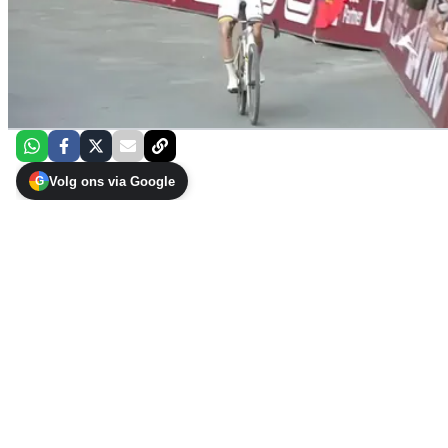
Volg ons via Google
G