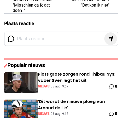
"Misschien ga ik dat
"Dat kon ik niet"
doen..."
Plaats reactie
Populair nieuws
Plots grote zorgen rond Thibau Nys:
vader Sven legt het uit
0
NIEUWS
•
05 aug, 9:07
'Dit wordt de nieuwe ploeg van
Arnaud de Lie'
0
NIEUWS
•
06 aug, 9:13