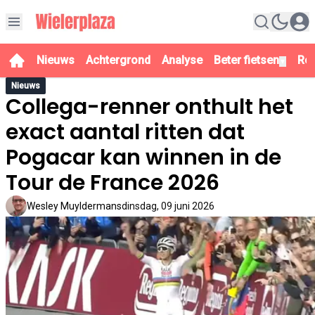
Nieuws
Achtergrond
Analyse
Beter fietsen
Re
▼
Nieuws
Collega-renner onthult het
exact aantal ritten dat
Pogacar kan winnen in de
Tour de France 2026
Wesley Muyldermans
dinsdag, 09 juni 2026