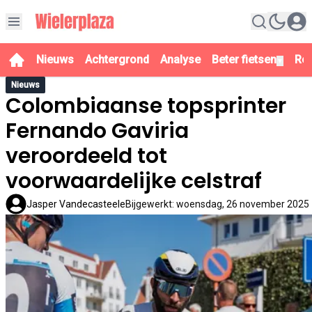
Nieuws
Achtergrond
Analyse
Beter fietsen
Re
▼
Nieuws
Colombiaanse topsprinter
Fernando Gaviria
veroordeeld tot
voorwaardelijke celstraf
Jasper Vandecasteele
Bijgewerkt
:
woensdag, 26 november 2025