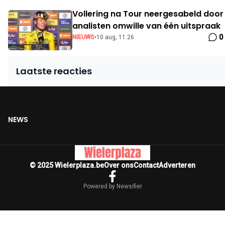
Vollering na Tour neergesabeld door
analisten omwille van één uitspraak
0
NIEUWS
•
10 aug, 11:26
Laatste reacties
NEWS
© 2025 Wielerplaza.be
Over ons
Contact
Adverteren
Powered by Newsifier