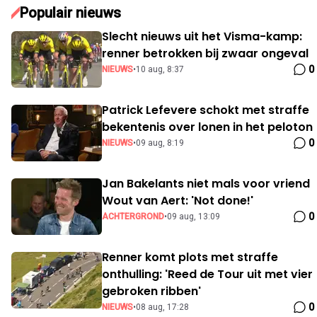
Populair nieuws
Slecht nieuws uit het Visma-kamp:
renner betrokken bij zwaar ongeval
0
NIEUWS
•
10 aug, 8:37
Patrick Lefevere schokt met straffe
bekentenis over lonen in het peloton
0
NIEUWS
•
09 aug, 8:19
Jan Bakelants niet mals voor vriend
Wout van Aert: 'Not done!'
0
ACHTERGROND
•
09 aug, 13:09
Renner komt plots met straffe
onthulling: 'Reed de Tour uit met vier
gebroken ribben'
0
NIEUWS
•
08 aug, 17:28