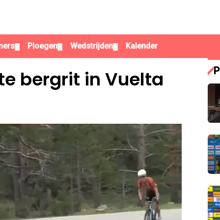
ners
Ploegen
Wedstrijden
Kalender
▼
▼
▼
P
e bergrit in Vuelta