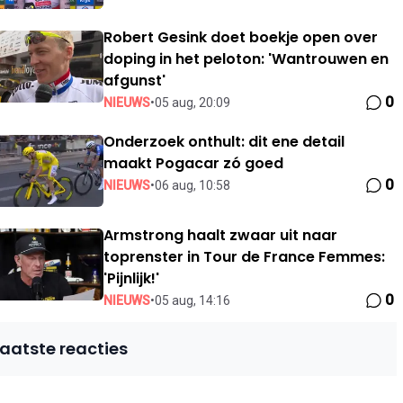
Robert Gesink doet boekje open over
doping in het peloton: 'Wantrouwen en
afgunst'
0
NIEUWS
•
05 aug, 20:09
Onderzoek onthult: dit ene detail
maakt Pogacar zó goed
0
NIEUWS
•
06 aug, 10:58
Armstrong haalt zwaar uit naar
toprenster in Tour de France Femmes:
'Pijnlijk!'
0
NIEUWS
•
05 aug, 14:16
Laatste reacties