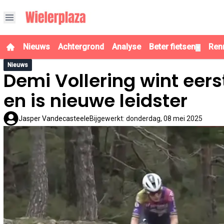
Nieuws
Achtergrond
Analyse
Beter fietsen
Ren
▼
Nieuws
Demi Vollering wint eerst
en is nieuwe leidster
Jasper Vandecasteele
Bijgewerkt
:
donderdag, 08 mei 2025