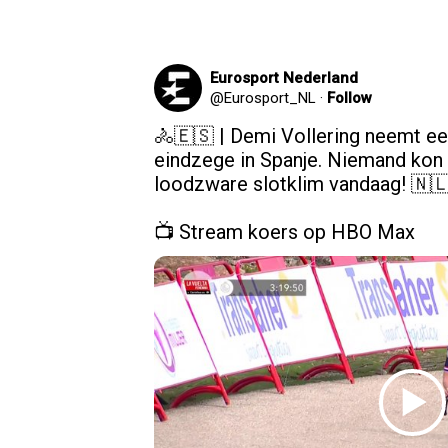
Eurosport Nederland
@
Eurosport_NL
·
Follow
🚴🇪🇸 | Demi Vollering neemt ee
eindzege in Spanje. Niemand kon in
loodzware slotklim vandaag! 🇳
📺 Stream koers op HBO Max 