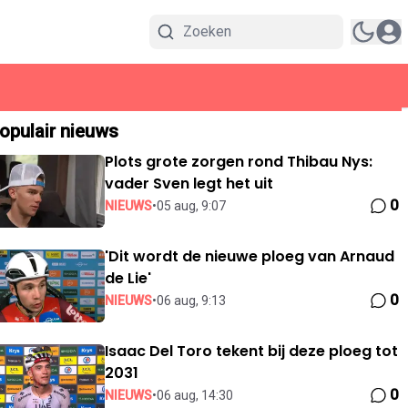
opulair nieuws
Plots grote zorgen rond Thibau Nys:
vader Sven legt het uit
0
NIEUWS
•
05 aug, 9:07
'Dit wordt de nieuwe ploeg van Arnaud
de Lie'
0
NIEUWS
•
06 aug, 9:13
Isaac Del Toro tekent bij deze ploeg tot
2031
0
NIEUWS
•
06 aug, 14:30