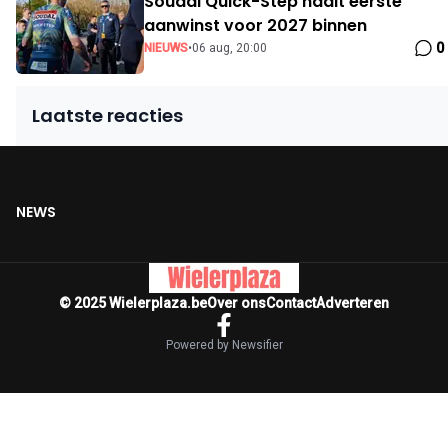
Soudal Quick-Step haalt eerste
aanwinst voor 2027 binnen
0
NIEUWS
•
06 aug, 20:00
Laatste reacties
NEWS
© 2025 Wielerplaza.be
Over ons
Contact
Adverteren
Powered by Newsifier