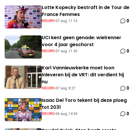
Lotte Kopecky bestraft in de Tour de
France Femmes
0
NIEUWS
•
07 aug, 11:16
UCI kent geen genade: wielrenner
voor 4 jaar geschorst
0
NIEUWS
•
07 aug, 11:30
Karl Vannieuwkerke moet loon
inleveren bij de VRT: dit verdient hij
nu
0
NIEUWS
•
07 aug, 8:27
Isaac Del Toro tekent bij deze ploeg
tot 2031
0
NIEUWS
•
06 aug, 14:30