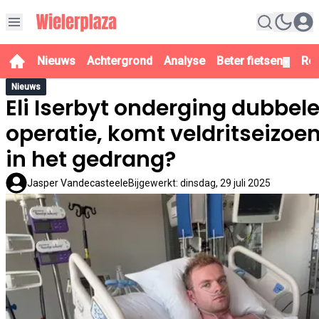
Nieuws
Achtergrond
Analyse
Beter fietsen
Re
▼
Nieuws
Eli Iserbyt onderging dubbel
operatie, komt veldritseizoe
in het gedrang?
Jasper Vandecasteele
Bijgewerkt
:
dinsdag, 29 juli 2025