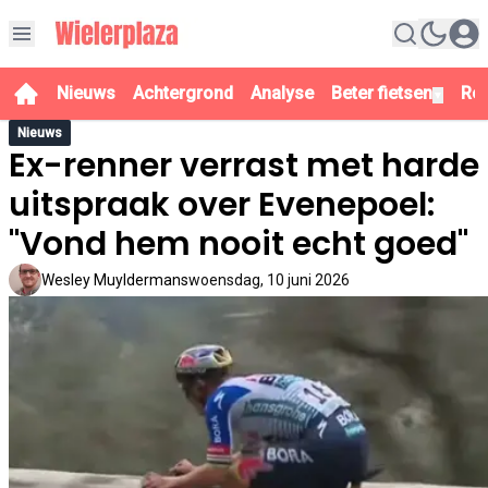
Nieuws
Achtergrond
Analyse
Beter fietsen
Re
▼
Nieuws
Ex-renner verrast met harde
uitspraak over Evenepoel:
"Vond hem nooit echt goed"
Wesley Muyldermans
woensdag, 10 juni 2026