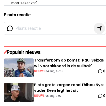
maar zeker van"
Plaats reactie
Populair nieuws
Transferbom op komst: 'Paul Seixas
wil voorakkoord in de vuilbak'
0
NIEUWS
•
04 aug, 15:06
Plots grote zorgen rond Thibau Nys:
vader Sven legt het uit
0
NIEUWS
•
05 aug, 9:07