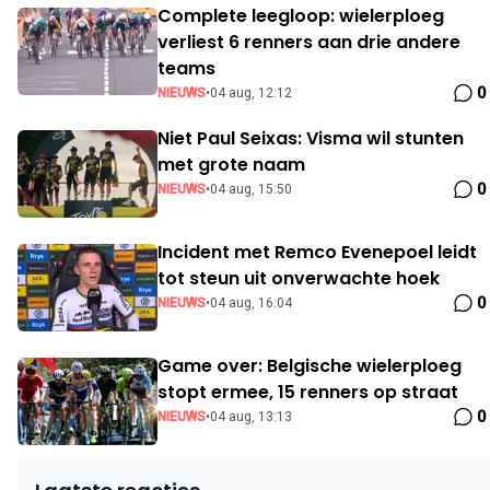
Complete leegloop: wielerploeg
verliest 6 renners aan drie andere
teams
0
NIEUWS
•
04 aug, 12:12
Niet Paul Seixas: Visma wil stunten
met grote naam
0
NIEUWS
•
04 aug, 15:50
Incident met Remco Evenepoel leidt
tot steun uit onverwachte hoek
0
NIEUWS
•
04 aug, 16:04
Game over: Belgische wielerploeg
stopt ermee, 15 renners op straat
0
NIEUWS
•
04 aug, 13:13