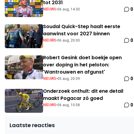
tot 2031
0
NIEUWS
•
06 aug, 14:30
Soudal Quick-Step haalt eerste
aanwinst voor 2027 binnen
0
NIEUWS
•
06 aug, 20:00
Robert Gesink doet boekje open
over doping in het peloton:
'Wantrouwen en afgunst'
0
NIEUWS
•
05 aug, 20:09
Onderzoek onthult: dit ene detail
maakt Pogacar zó goed
0
NIEUWS
•
06 aug, 10:58
Laatste reacties