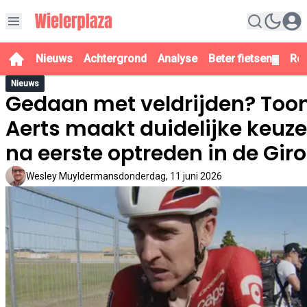
Nieuws
Achtergrond
Analyse
Beter fietsen
Re
▼
Nieuws
Gedaan met veldrijden? Too
Aerts maakt duidelijke keuze
na eerste optreden in de Giro
Wesley Muyldermans
donderdag, 11 juni 2026