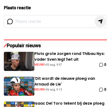
Plaats reactie
Populair nieuws
Plots grote zorgen rond Thibau Nys:
vader Sven legt het uit
0
NIEUWS
•
05 aug, 9:07
'Dit wordt de nieuwe ploeg van
Arnaud de Lie'
0
NIEUWS
•
06 aug, 9:13
Isaac Del Toro tekent bij deze ploeg