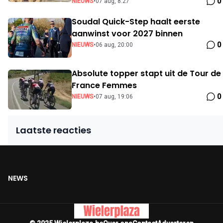
0
NIEUWS
•
07 aug, 8:27
Soudal Quick-Step haalt eerste
aanwinst voor 2027 binnen
0
NIEUWS
•
06 aug, 20:00
Absolute topper stapt uit de Tour de
France Femmes
0
NIEUWS
•
07 aug, 19:06
Laatste reacties
NEWS