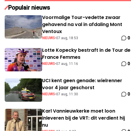
Populair nieuws
Voormalige Tour-vedette zwaar
gehavend na val in afdaling Mont
Ventoux
0
NIEUWS
•
07 aug, 18:53
Lotte Kopecky bestraft in de Tour de
France Femmes
0
NIEUWS
•
07 aug, 11:16
UCI kent geen genade: wielrenner
voor 4 jaar geschorst
0
NIEUWS
•
07 aug, 11:30
Karl Vannieuwkerke moet loon
inleveren bij de VRT: dit verdient hij
nu