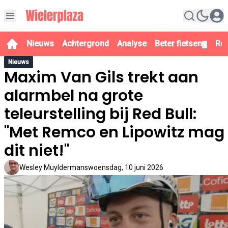
Nieuws
Achtergrond
Analyse
Beter fietsen
Re
▼
Nieuws
Maxim Van Gils trekt aan
alarmbel na grote
teleurstelling bij Red Bull:
"Met Remco en Lipowitz mag
dit niet!"
Wesley Muyldermans
woensdag, 10 juni 2026