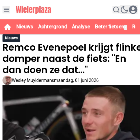
Nieuws
Achtergrond
Analyse
Beter fietsen
Re
▼
Nieuws
Remco Evenepoel krijgt flink
domper naast de fiets: "En
dan doen ze dat..."
Wesley Muyldermans
maandag, 01 juni 2026