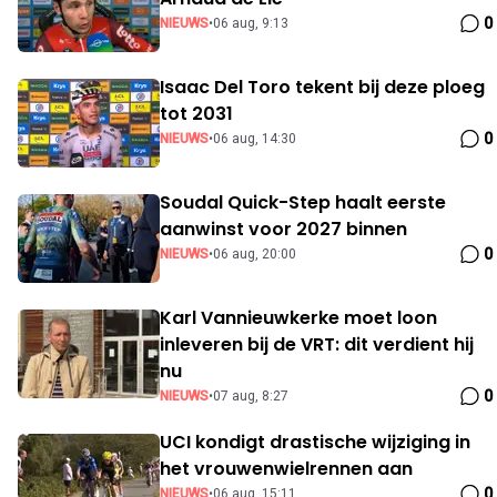
0
NIEUWS
•
06 aug, 9:13
Isaac Del Toro tekent bij deze ploeg
tot 2031
0
NIEUWS
•
06 aug, 14:30
Soudal Quick-Step haalt eerste
aanwinst voor 2027 binnen
0
NIEUWS
•
06 aug, 20:00
Karl Vannieuwkerke moet loon
inleveren bij de VRT: dit verdient hij
nu
0
NIEUWS
•
07 aug, 8:27
UCI kondigt drastische wijziging in
het vrouwenwielrennen aan
0
NIEUWS
•
06 aug, 15:11