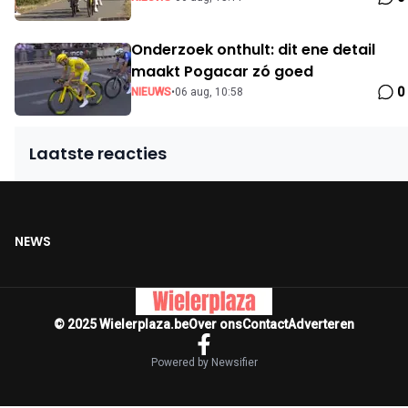
Onderzoek onthult: dit ene detail
maakt Pogacar zó goed
0
NIEUWS
•
06 aug, 10:58
Laatste reacties
NEWS
© 2025 Wielerplaza.be
Over ons
Contact
Adverteren
Powered by Newsifier