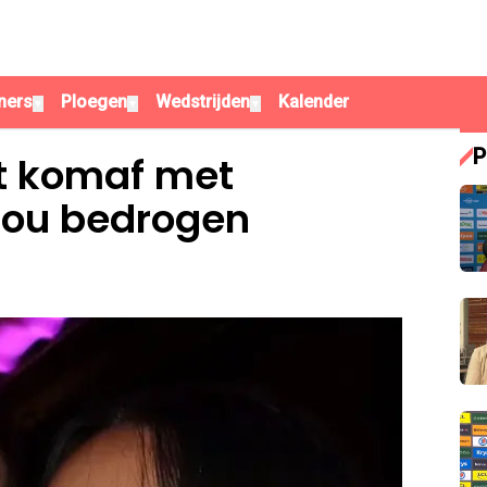
ners
Ploegen
Wedstrijden
Kalender
▼
▼
▼
P
t komaf met
zou bedrogen