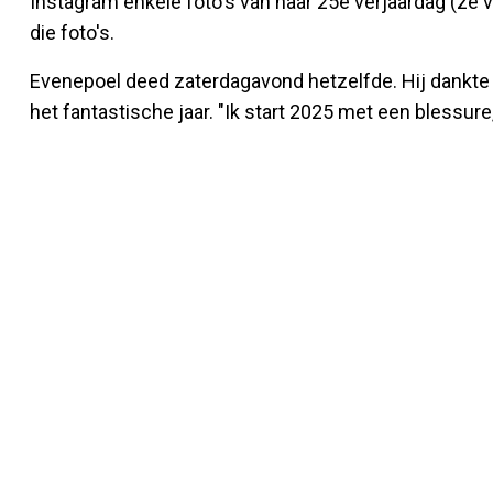
Instagram enkele foto's van haar 25e verjaardag (ze v
die foto's.
Evenepoel deed zaterdagavond hetzelfde. Hij dankte v
het fantastische jaar. "Ik start 2025 met een blessure