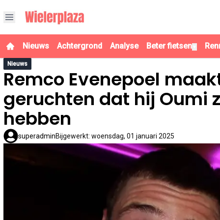
Nieuws
Achtergrond
Analyse
Beter fietsen
Ren
▼
Nieuws
Remco Evenepoel maak
geruchten dat hij Oumi 
hebben
superadmin
Bijgewerkt
:
woensdag, 01 januari 2025