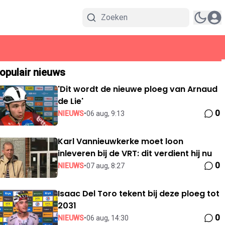
opulair nieuws
'Dit wordt de nieuwe ploeg van Arnaud
de Lie'
0
NIEUWS
•
06 aug, 9:13
Karl Vannieuwkerke moet loon
inleveren bij de VRT: dit verdient hij nu
0
NIEUWS
•
07 aug, 8:27
Isaac Del Toro tekent bij deze ploeg tot
2031
0
NIEUWS
•
06 aug, 14:30