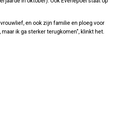
erjaarde in oktober). Ook Evenepoel staat op
rouwlief, en ook zijn familie en ploeg voor
, maar ik ga sterker terugkomen", klinkt het.