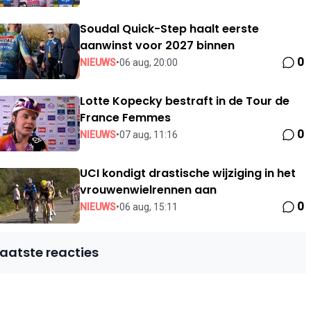
Soudal Quick-Step haalt eerste
aanwinst voor 2027 binnen
0
NIEUWS
•
06 aug, 20:00
Lotte Kopecky bestraft in de Tour de
France Femmes
0
NIEUWS
•
07 aug, 11:16
UCI kondigt drastische wijziging in het
vrouwenwielrennen aan
0
NIEUWS
•
06 aug, 15:11
Laatste reacties