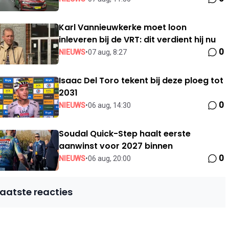
Karl Vannieuwkerke moet loon
inleveren bij de VRT: dit verdient hij nu
0
NIEUWS
•
07 aug, 8:27
Isaac Del Toro tekent bij deze ploeg tot
2031
0
NIEUWS
•
06 aug, 14:30
Soudal Quick-Step haalt eerste
aanwinst voor 2027 binnen
0
NIEUWS
•
06 aug, 20:00
Laatste reacties