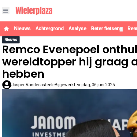
Nieuws
Achtergrond
Analyse
Beter fietsen
Ren
▼
Nieuws
Remco Evenepoel onthul
wereldtopper hij graag 
hebben
Jasper Vandecasteele
Bijgewerkt
:
vrijdag, 06 juni 2025