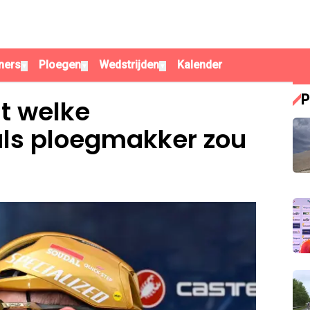
ners
Ploegen
Wedstrijden
Kalender
▼
▼
▼
P
t welke
als ploegmakker zou