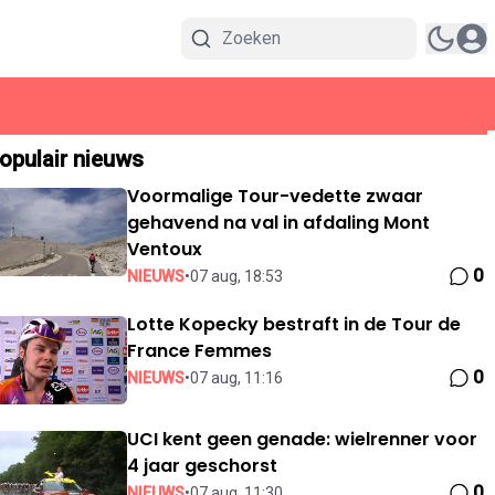
opulair nieuws
Voormalige Tour-vedette zwaar
gehavend na val in afdaling Mont
Ventoux
0
NIEUWS
•
07 aug, 18:53
Lotte Kopecky bestraft in de Tour de
France Femmes
0
NIEUWS
•
07 aug, 11:16
UCI kent geen genade: wielrenner voor
4 jaar geschorst
0
NIEUWS
•
07 aug, 11:30