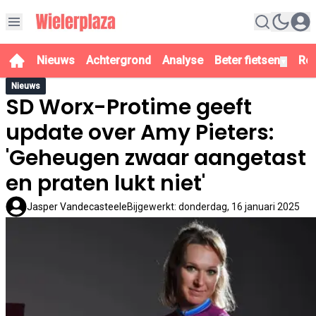
Nieuws
Achtergrond
Analyse
Beter fietsen
Re
▼
Nieuws
SD Worx-Protime geeft
update over Amy Pieters:
'Geheugen zwaar aangetast
en praten lukt niet'
Jasper Vandecasteele
Bijgewerkt
:
donderdag, 16 januari 2025