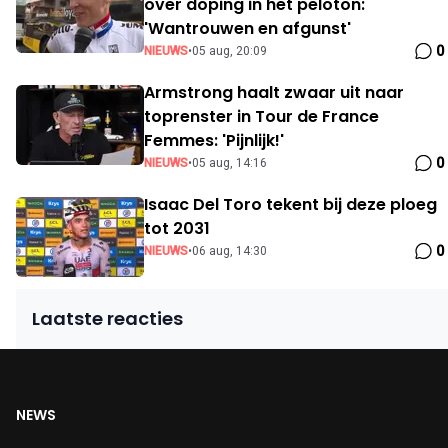
over doping in het peloton:
'Wantrouwen en afgunst'
0
NIEUWS
•
05 aug, 20:09
Armstrong haalt zwaar uit naar
toprenster in Tour de France
Femmes: 'Pijnlijk!'
0
NIEUWS
•
05 aug, 14:16
Isaac Del Toro tekent bij deze ploeg
tot 2031
0
NIEUWS
•
06 aug, 14:30
Laatste reacties
NEWS