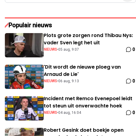
Populair nieuws
Plots grote zorgen rond Thibau Nys:
vader Sven legt het uit
0
NIEUWS
•
05 aug, 9:07
'Dit wordt de nieuwe ploeg van
Arnaud de Lie'
0
NIEUWS
•
06 aug, 9:13
Incident met Remco Evenepoel leidt
tot steun uit onverwachte hoek
0
NIEUWS
•
04 aug, 16:04
Robert Gesink doet boekje open