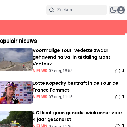
opulair nieuws
Voormalige Tour-vedette zwaar
gehavend na val in afdaling Mont
Ventoux
0
NIEUWS
•
07 aug, 18:53
Lotte Kopecky bestraft in de Tour de
France Femmes
0
NIEUWS
•
07 aug, 11:16
UCI kent geen genade: wielrenner voor
4 jaar geschorst
0
NIEUWS
•
07 aug, 11:30