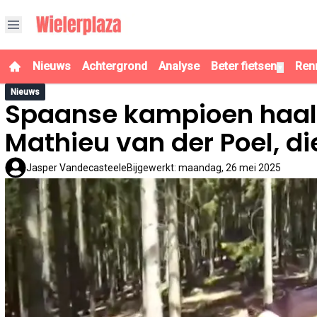
Nieuws
Achtergrond
Analyse
Beter fietsen
Ren
▼
Nieuws
Spaanse kampioen haalt 
Mathieu van der Poel, di
Jasper Vandecasteele
Bijgewerkt
:
maandag, 26 mei 2025