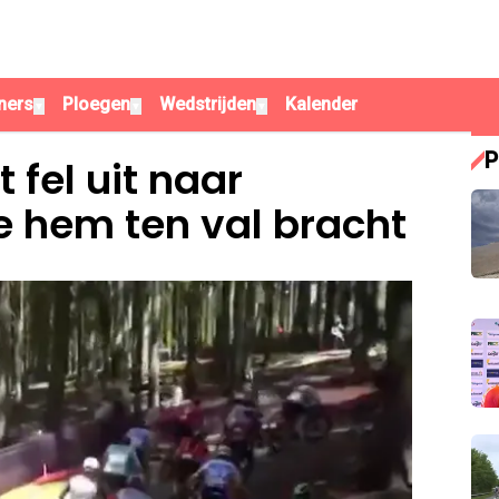
ners
Ploegen
Wedstrijden
Kalender
▼
▼
▼
P
fel uit naar
e hem ten val bracht