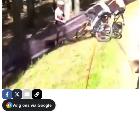
Volg ons via Google
G