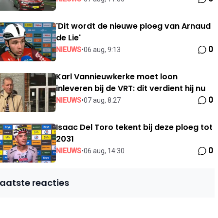
'Dit wordt de nieuwe ploeg van Arnaud
de Lie'
0
NIEUWS
•
06 aug, 9:13
Karl Vannieuwkerke moet loon
inleveren bij de VRT: dit verdient hij nu
0
NIEUWS
•
07 aug, 8:27
Isaac Del Toro tekent bij deze ploeg tot
2031
0
NIEUWS
•
06 aug, 14:30
Laatste reacties