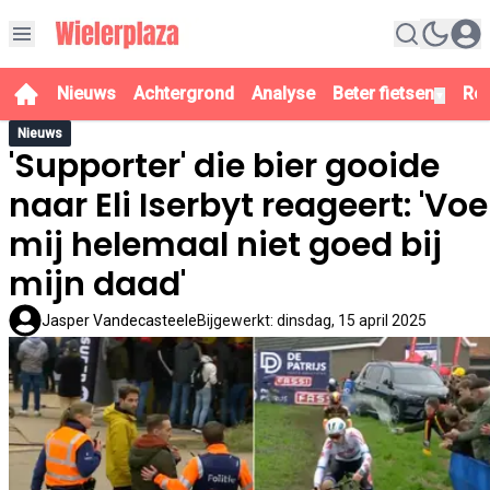
Nieuws
Achtergrond
Analyse
Beter fietsen
Re
▼
Nieuws
'Supporter' die bier gooide
naar Eli Iserbyt reageert: 'Voe
mij helemaal niet goed bij
mijn daad'
Jasper Vandecasteele
Bijgewerkt
:
dinsdag, 15 april 2025