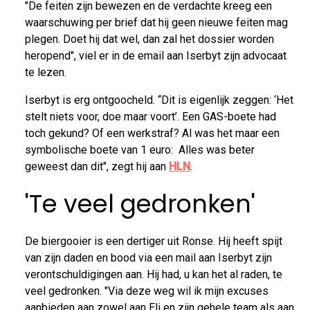
"De feiten zijn bewezen en de verdachte kreeg een
waarschuwing per brief dat hij geen nieuwe feiten mag
plegen. Doet hij dat wel, dan zal het dossier worden
heropend", viel er in de email aan Iserbyt zijn advocaat
te lezen.
Iserbyt is erg ontgoocheld. “Dit is eigenlijk zeggen: ‘Het
stelt niets voor, doe maar voort’. Een GAS-boete had
toch gekund? Of een werkstraf? Al was het maar een
symbolische boete van 1 euro: Alles was beter
geweest dan dit", zegt hij aan
HLN
.
'Te veel gedronken'
De biergooier is een dertiger uit Ronse. Hij heeft spijt
van zijn daden en bood via een mail aan Iserbyt zijn
verontschuldigingen aan. Hij had, u kan het al raden, te
veel gedronken. "Via deze weg wil ik mijn excuses
aanbieden aan zowel aan Eli en zijn gehele team als aan