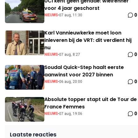
UCI kent geen genade: wielrenner
voor 4 jaar geschorst
0
NIEUWS
•
07 aug, 11:30
Karl Vannieuwkerke moet loon
inleveren bij de VRT: dit verdient hij
nu
0
NIEUWS
•
07 aug, 8:27
Soudal Quick-Step haalt eerste
aanwinst voor 2027 binnen
0
NIEUWS
•
06 aug, 20:00
Absolute topper stapt uit de Tour de
France Femmes
0
NIEUWS
•
07 aug, 19:06
Laatste reacties