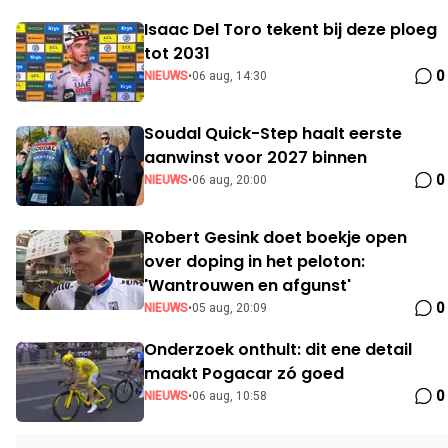
Isaac Del Toro tekent bij deze ploeg
tot 2031
0
NIEUWS
•
06 aug, 14:30
Soudal Quick-Step haalt eerste
aanwinst voor 2027 binnen
0
NIEUWS
•
06 aug, 20:00
Robert Gesink doet boekje open
over doping in het peloton:
'Wantrouwen en afgunst'
0
NIEUWS
•
05 aug, 20:09
Onderzoek onthult: dit ene detail
maakt Pogacar zó goed
0
NIEUWS
•
06 aug, 10:58