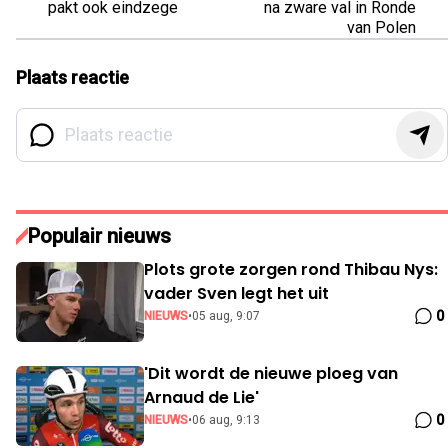
pakt ook eindzege
na zware val in Ronde
van Polen
Plaats reactie
Populair nieuws
Plots grote zorgen rond Thibau Nys:
vader Sven legt het uit
0
NIEUWS
•
05 aug, 9:07
'Dit wordt de nieuwe ploeg van
Arnaud de Lie'
0
NIEUWS
•
06 aug, 9:13