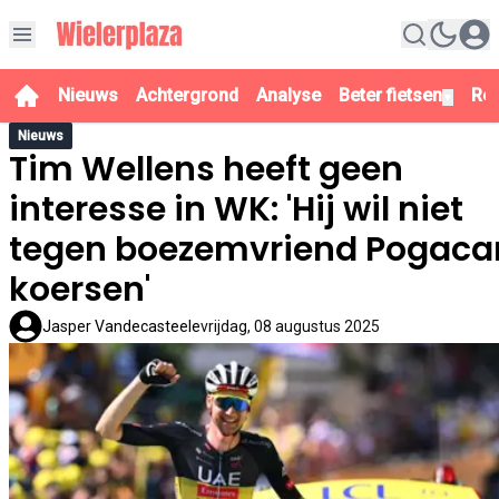
Nieuws
Achtergrond
Analyse
Beter fietsen
Re
▼
Nieuws
Tim Wellens heeft geen
interesse in WK: 'Hij wil niet
tegen boezemvriend Pogaca
koersen'
Jasper Vandecasteele
vrijdag, 08 augustus 2025