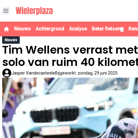
Nieuws
Achtergrond
Analyse
Beter fietsen
Ren
▼
Nieuws
Tim Wellens verrast met 
solo van ruim 40 kilome
Jasper Vandecasteele
Bijgewerkt
:
zondag, 29 juni 2025