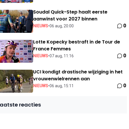
Soudal Quick-Step haalt eerste
aanwinst voor 2027 binnen
0
NIEUWS
•
06 aug, 20:00
Lotte Kopecky bestraft in de Tour de
France Femmes
0
NIEUWS
•
07 aug, 11:16
UCI kondigt drastische wijziging in het
vrouwenwielrennen aan
0
NIEUWS
•
06 aug, 15:11
Laatste reacties