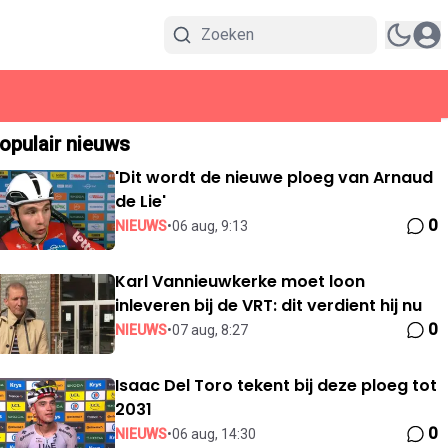
opulair nieuws
'Dit wordt de nieuwe ploeg van Arnaud
de Lie'
0
NIEUWS
•
06 aug, 9:13
Karl Vannieuwkerke moet loon
inleveren bij de VRT: dit verdient hij nu
0
NIEUWS
•
07 aug, 8:27
Isaac Del Toro tekent bij deze ploeg tot
2031
0
NIEUWS
•
06 aug, 14:30