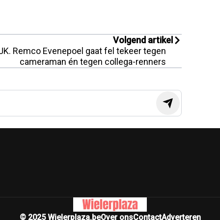
Volgend artikel
JK. Remco Evenepoel gaat fel tekeer tegen
cameraman én tegen collega-renners
© 2025 Wielerplaza.be
Over ons
Contact
Adverteren