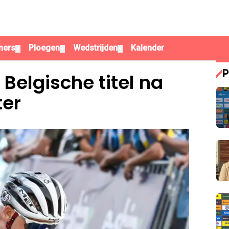
ners
Ploegen
Wedstrijden
Kalender
▼
▼
▼
P
Belgische titel na
ter