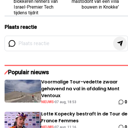
blokkeren renners van
mastodont van een villa
Israel-Premier Tech
bouwen in Knokke'
tijdens tijdrit
Plaats reactie
Populair nieuws
Voormalige Tour-vedette zwaar
gehavend na val in afdaling Mont
Ventoux
0
NIEUWS
•
07 aug, 18:53
Lotte Kopecky bestraft in de Tour de
France Femmes
0
NIEUWS
•
07 aug, 11:16