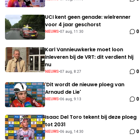
UCI kent geen genade: wielrenner
voor 4 jaar geschorst
0
NIEUWS
•
07 aug, 11:30
Karl Vannieuwkerke moet loon
inleveren bij de VRT: dit verdient hij
nu
0
NIEUWS
•
07 aug, 8:27
'Dit wordt de nieuwe ploeg van
Arnaud de Lie'
0
NIEUWS
•
06 aug, 9:13
Isaac Del Toro tekent bij deze ploeg
tot 2031
0
NIEUWS
•
06 aug, 14:30