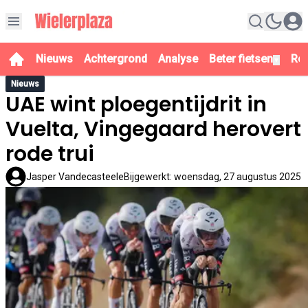
Nieuws
Achtergrond
Analyse
Beter fietsen
Re
▼
Nieuws
UAE wint ploegentijdrit in
Vuelta, Vingegaard herovert
rode trui
Jasper Vandecasteele
Bijgewerkt
:
woensdag, 27 augustus 2025