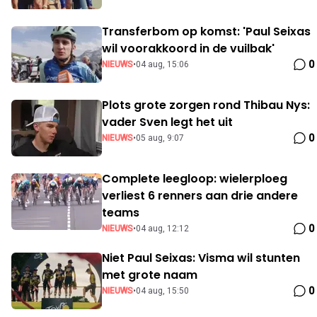
Transferbom op komst: 'Paul Seixas
wil voorakkoord in de vuilbak'
0
NIEUWS
•
04 aug, 15:06
Plots grote zorgen rond Thibau Nys:
vader Sven legt het uit
0
NIEUWS
•
05 aug, 9:07
Complete leegloop: wielerploeg
verliest 6 renners aan drie andere
teams
0
NIEUWS
•
04 aug, 12:12
Niet Paul Seixas: Visma wil stunten
met grote naam
0
NIEUWS
•
04 aug, 15:50