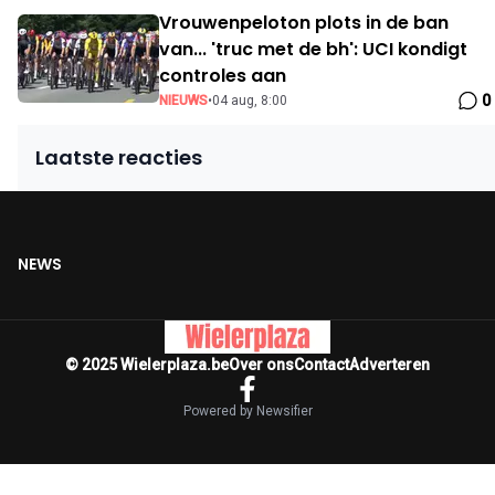
Vrouwenpeloton plots in de ban
van... 'truc met de bh': UCI kondigt
controles aan
0
NIEUWS
•
04 aug, 8:00
Laatste reacties
NEWS
© 2025 Wielerplaza.be
Over ons
Contact
Adverteren
Powered by Newsifier