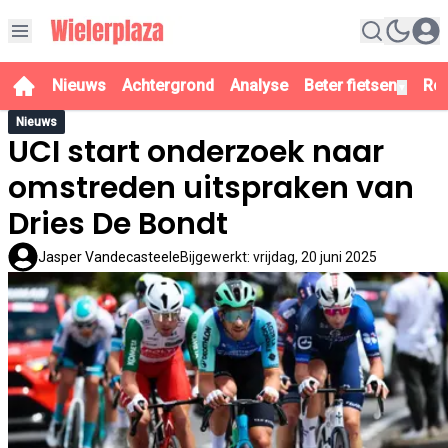
Nieuws
Achtergrond
Analyse
Beter fietsen
Re
▼
Nieuws
UCI start onderzoek naar
omstreden uitspraken van
Dries De Bondt
Jasper Vandecasteele
Bijgewerkt
:
vrijdag, 20 juni 2025