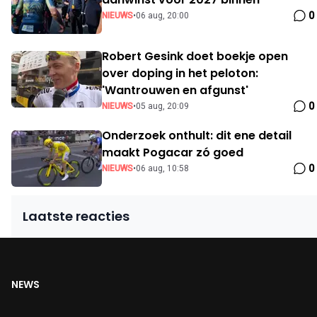
0
NIEUWS
•
06 aug, 20:00
Robert Gesink doet boekje open
over doping in het peloton:
'Wantrouwen en afgunst'
0
NIEUWS
•
05 aug, 20:09
Onderzoek onthult: dit ene detail
maakt Pogacar zó goed
0
NIEUWS
•
06 aug, 10:58
Laatste reacties
NEWS