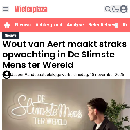
Nieuws
Achtergrond
Analyse
Beter fietsen
Re
▼
Nieuws
Wout van Aert maakt straks
opwachting in De Slimste
Mens ter Wereld
Jasper Vandecasteele
Bijgewerkt
:
dinsdag, 18 november 2025