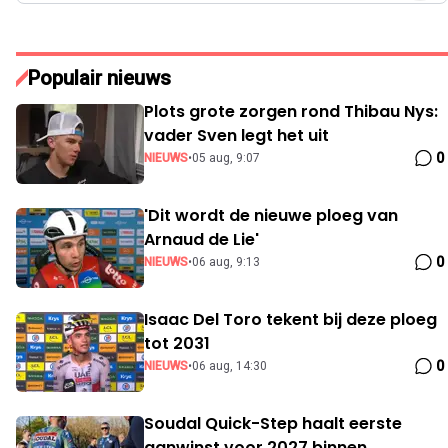
Populair nieuws
Plots grote zorgen rond Thibau Nys:
vader Sven legt het uit
0
NIEUWS
•
05 aug, 9:07
'Dit wordt de nieuwe ploeg van
Arnaud de Lie'
0
NIEUWS
•
06 aug, 9:13
Isaac Del Toro tekent bij deze ploeg
tot 2031
0
NIEUWS
•
06 aug, 14:30
Soudal Quick-Step haalt eerste
aanwinst voor 2027 binnen