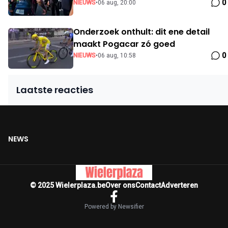
0
NIEUWS
•
06 aug, 20:00
Onderzoek onthult: dit ene detail
maakt Pogacar zó goed
0
NIEUWS
•
06 aug, 10:58
Laatste reacties
NEWS
© 2025 Wielerplaza.be
Over ons
Contact
Adverteren
Powered by Newsifier