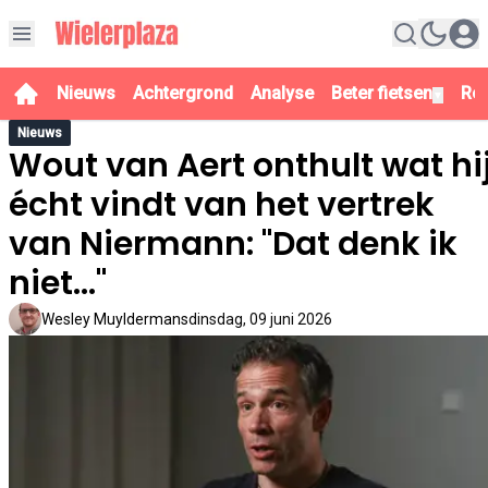
Nieuws
Achtergrond
Analyse
Beter fietsen
Re
▼
Nieuws
Wout van Aert onthult wat hi
écht vindt van het vertrek
van Niermann: "Dat denk ik
niet..."
Wesley Muyldermans
dinsdag, 09 juni 2026