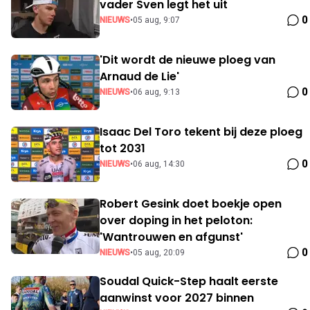
vader Sven legt het uit
0
NIEUWS
•
05 aug, 9:07
'Dit wordt de nieuwe ploeg van
Arnaud de Lie'
0
NIEUWS
•
06 aug, 9:13
Isaac Del Toro tekent bij deze ploeg
tot 2031
0
NIEUWS
•
06 aug, 14:30
Robert Gesink doet boekje open
over doping in het peloton:
'Wantrouwen en afgunst'
0
NIEUWS
•
05 aug, 20:09
Soudal Quick-Step haalt eerste
aanwinst voor 2027 binnen