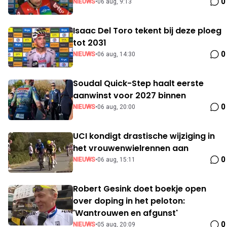
0
NIEUWS
•
06 aug, 9:13
Isaac Del Toro tekent bij deze ploeg
tot 2031
0
NIEUWS
•
06 aug, 14:30
Soudal Quick-Step haalt eerste
aanwinst voor 2027 binnen
0
NIEUWS
•
06 aug, 20:00
UCI kondigt drastische wijziging in
het vrouwenwielrennen aan
0
NIEUWS
•
06 aug, 15:11
Robert Gesink doet boekje open
over doping in het peloton:
'Wantrouwen en afgunst'
0
NIEUWS
•
05 aug, 20:09