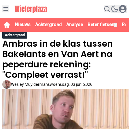
Nieuws
Achtergrond
Analyse
Beter fietsen
Re
▼
Achtergrond
Ambras in de klas tussen
Bakelants en Van Aert na
peperdure rekening:
"Compleet verrast!"
Wesley Muyldermans
woensdag, 03 juni 2026