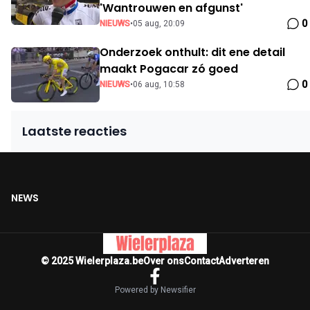
'Wantrouwen en afgunst'
0
NIEUWS
•
05 aug, 20:09
Onderzoek onthult: dit ene detail
maakt Pogacar zó goed
0
NIEUWS
•
06 aug, 10:58
Laatste reacties
NEWS
© 2025 Wielerplaza.be
Over ons
Contact
Adverteren
Powered by Newsifier