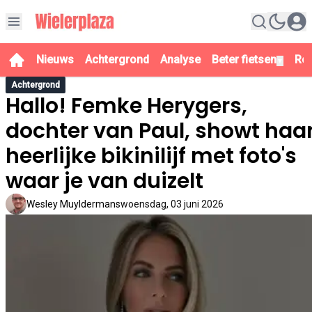
Nieuws
Achtergrond
Analyse
Beter fietsen
Re
▼
Achtergrond
Hallo! Femke Herygers,
dochter van Paul, showt haa
heerlijke bikinilijf met foto's
waar je van duizelt
Wesley Muyldermans
woensdag, 03 juni 2026