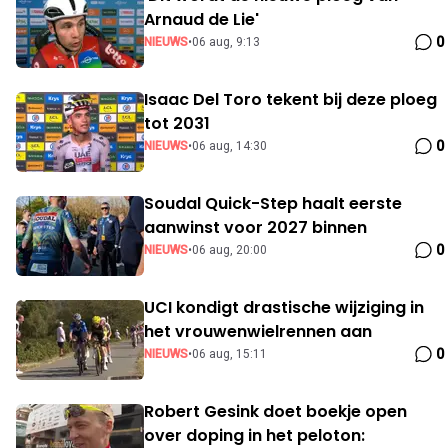
Arnaud de Lie'
0
NIEUWS
•
06 aug, 9:13
Isaac Del Toro tekent bij deze ploeg
tot 2031
0
NIEUWS
•
06 aug, 14:30
Soudal Quick-Step haalt eerste
aanwinst voor 2027 binnen
0
NIEUWS
•
06 aug, 20:00
UCI kondigt drastische wijziging in
het vrouwenwielrennen aan
0
NIEUWS
•
06 aug, 15:11
Robert Gesink doet boekje open
over doping in het peloton: