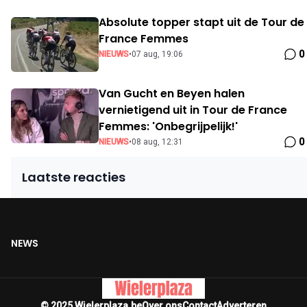
Absolute topper stapt uit de Tour de
France Femmes
0
NIEUWS
•
07 aug, 19:06
Van Gucht en Beyen halen
vernietigend uit in Tour de France
Femmes: 'Onbegrijpelijk!'
0
NIEUWS
•
08 aug, 12:31
Laatste reacties
NEWS
© 2025 Wielerplaza.be
Over ons
Contact
Adverteren