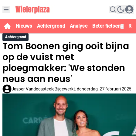
Nieuws
Achtergrond
Analyse
Beter fietsen
Re
▼
Achtergrond
Tom Boonen ging ooit bijna
op de vuist met
ploegmakker: 'We stonden
neus aan neus'
Jasper Vandecasteele
Bijgewerkt
:
donderdag, 27 februari 2025