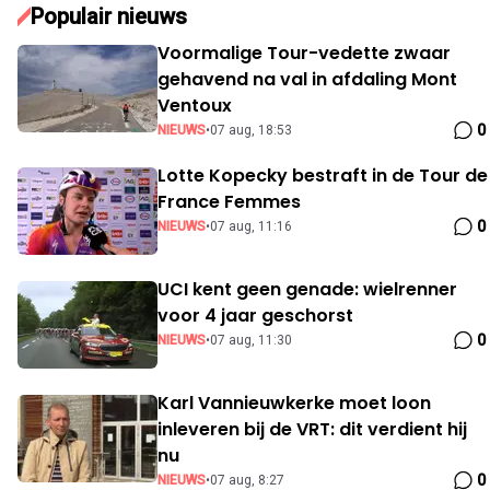
Populair nieuws
Voormalige Tour-vedette zwaar
gehavend na val in afdaling Mont
Ventoux
0
NIEUWS
•
07 aug, 18:53
Lotte Kopecky bestraft in de Tour de
France Femmes
0
NIEUWS
•
07 aug, 11:16
UCI kent geen genade: wielrenner
voor 4 jaar geschorst
0
NIEUWS
•
07 aug, 11:30
Karl Vannieuwkerke moet loon
inleveren bij de VRT: dit verdient hij
nu
0
NIEUWS
•
07 aug, 8:27