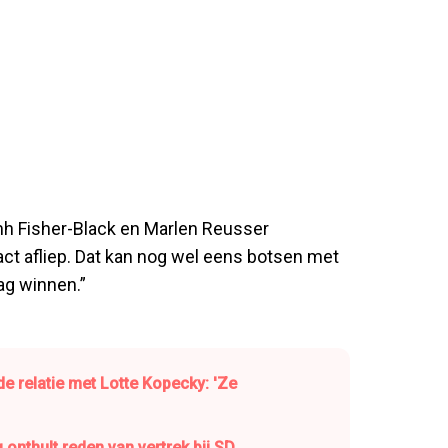
h Fisher-Black en Marlen Reusser
ct afliep. Dat kan nog wel eens botsen met
aag winnen.”
e relatie met Lotte Kopecky: 'Ze
g onthult reden van vertrek bij SD