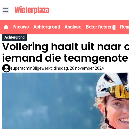
Nieuws
Achtergrond
Analyse
Beter fietsen
Ren
▼
Achtergrond
Vollering haalt uit naar c
iemand die teamgenoten
superadmin
Bijgewerkt
:
dinsdag, 26 november 2024