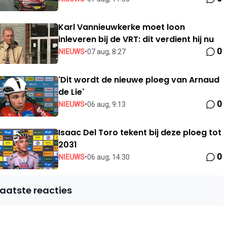
Karl Vannieuwkerke moet loon
inleveren bij de VRT: dit verdient hij nu
0
NIEUWS
•
07 aug, 8:27
'Dit wordt de nieuwe ploeg van Arnaud
de Lie'
0
NIEUWS
•
06 aug, 9:13
Isaac Del Toro tekent bij deze ploeg tot
2031
0
NIEUWS
•
06 aug, 14:30
Laatste reacties