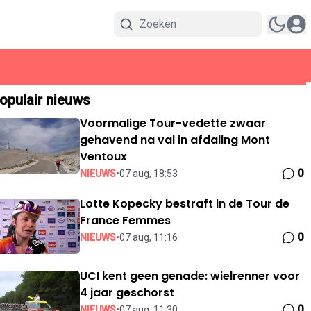
opulair nieuws
Voormalige Tour-vedette zwaar
gehavend na val in afdaling Mont
Ventoux
0
NIEUWS
•
07 aug, 18:53
Lotte Kopecky bestraft in de Tour de
France Femmes
0
NIEUWS
•
07 aug, 11:16
UCI kent geen genade: wielrenner voor
4 jaar geschorst
0
NIEUWS
•
07 aug, 11:30