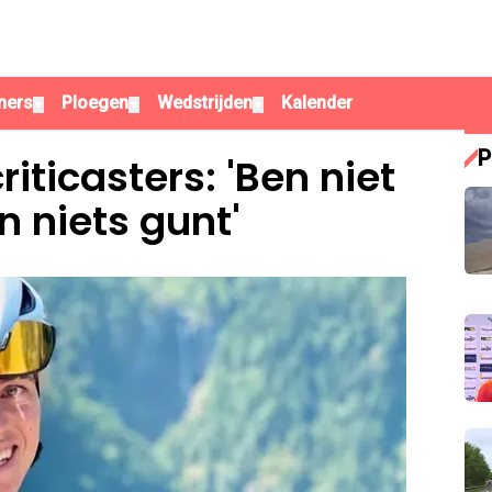
ners
Ploegen
Wedstrijden
Kalender
▼
▼
▼
P
riticasters: 'Ben niet
 niets gunt'