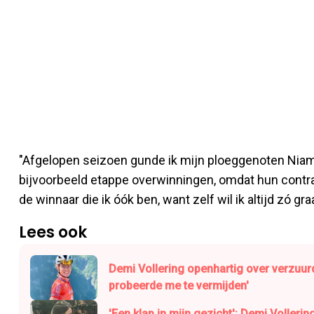
"Afgelopen seizoen gunde ik mijn ploeggenoten Niam
bijvoorbeeld etappe overwinningen, omdat hun contra
de winnaar die ik óók ben, want zelf wil ik altijd zó gr
Lees ook
Demi Vollering openhartig over verzuurd
probeerde me te vermijden'
'Een klap in mijn gezicht': Demi Vollerin