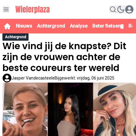
Nieuws
Achtergrond
Analyse
Beter fietsen
Re
▼
Achtergrond
Wie vind jij de knapste? Dit
zijn de vrouwen achter de
beste coureurs ter wereld
Jasper Vandecasteele
Bijgewerkt
:
vrijdag, 06 juni 2025