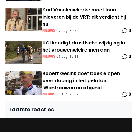
Karl Vannieuwkerke moet loon
inleveren bij de VRT: dit verdient hij
nu
0
NIEUWS
•
07 aug, 8:27
UCI kondigt drastische wijziging in
het vrouwenwielrennen aan
0
NIEUWS
•
06 aug, 15:11
Robert Gesink doet boekje open
over doping in het peloton:
'Wantrouwen en afgunst'
0
NIEUWS
•
05 aug, 20:09
Laatste reacties