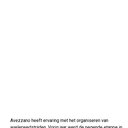
Avezzano heeft ervaring met het organiseren van
wielerwedstrijden. Vorig jaar werd de negende etappe in