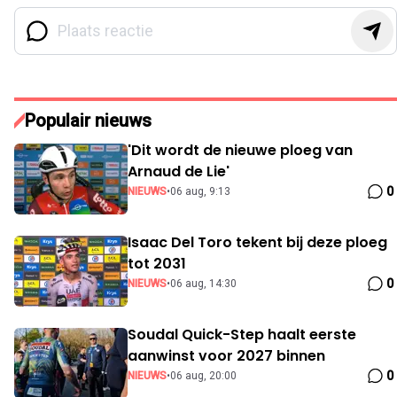
Populair nieuws
'Dit wordt de nieuwe ploeg van
Arnaud de Lie'
0
NIEUWS
•
06 aug, 9:13
Isaac Del Toro tekent bij deze ploeg
tot 2031
0
NIEUWS
•
06 aug, 14:30
Soudal Quick-Step haalt eerste
aanwinst voor 2027 binnen
0
NIEUWS
•
06 aug, 20:00