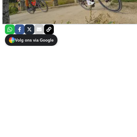
Volg ons via Google
G