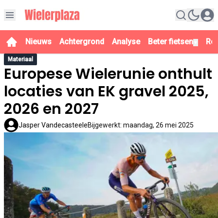
Nieuws
Achtergrond
Analyse
Beter fietsen
Re
▼
Materiaal
Europese Wielerunie onthult
locaties van EK gravel 2025,
2026 en 2027
Jasper Vandecasteele
Bijgewerkt
:
maandag, 26 mei 2025