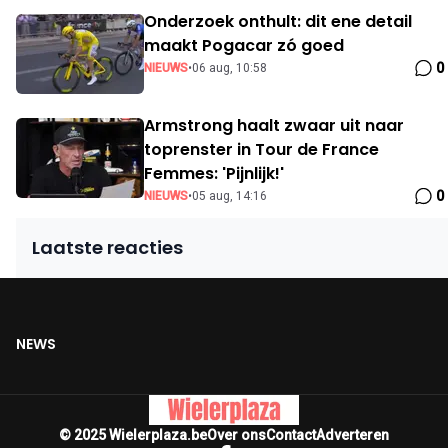
Onderzoek onthult: dit ene detail
maakt Pogacar zó goed
0
NIEUWS
•
06 aug, 10:58
Armstrong haalt zwaar uit naar
toprenster in Tour de France
Femmes: 'Pijnlijk!'
0
NIEUWS
•
05 aug, 14:16
Laatste reacties
NEWS
© 2025 Wielerplaza.be
Over ons
Contact
Adverteren