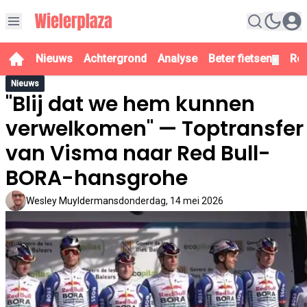
Nieuws
Achtergrond
Analyse
Beter fietsen
Re
▼
Nieuws
"Blij dat we hem kunnen
verwelkomen" — Toptransfer
van Visma naar Red Bull-
BORA-hansgrohe
Wesley Muyldermans
donderdag, 14 mei 2026