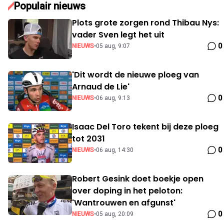
Populair nieuws
Plots grote zorgen rond Thibau Nys:
vader Sven legt het uit
0
NIEUWS
•
05 aug, 9:07
'Dit wordt de nieuwe ploeg van
Arnaud de Lie'
0
NIEUWS
•
06 aug, 9:13
Isaac Del Toro tekent bij deze ploeg
tot 2031
0
NIEUWS
•
06 aug, 14:30
Robert Gesink doet boekje open
over doping in het peloton:
'Wantrouwen en afgunst'
0
NIEUWS
•
05 aug, 20:09