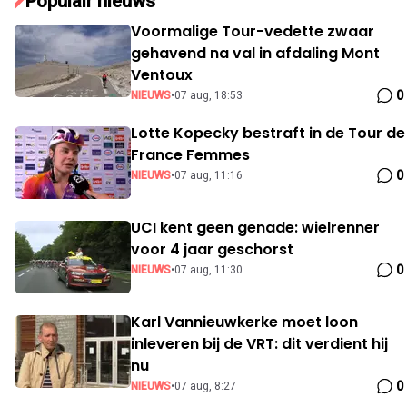
Populair nieuws
Voormalige Tour-vedette zwaar
gehavend na val in afdaling Mont
Ventoux
0
NIEUWS
•
07 aug, 18:53
Lotte Kopecky bestraft in de Tour de
France Femmes
0
NIEUWS
•
07 aug, 11:16
UCI kent geen genade: wielrenner
voor 4 jaar geschorst
0
NIEUWS
•
07 aug, 11:30
Karl Vannieuwkerke moet loon
inleveren bij de VRT: dit verdient hij
nu
0
NIEUWS
•
07 aug, 8:27