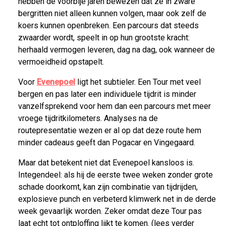
hebben de voorbije jaren bewezen dat ze in zware
bergritten niet alleen kunnen volgen, maar ook zelf de
koers kunnen openbreken. Een parcours dat steeds
zwaarder wordt, speelt in op hun grootste kracht:
herhaald vermogen leveren, dag na dag, ook wanneer de
vermoeidheid opstapelt.
Voor
Evenepoel
ligt het subtieler. Een Tour met veel
bergen en pas later een individuele tijdrit is minder
vanzelfsprekend voor hem dan een parcours met meer
vroege tijdritkilometers. Analyses na de
routepresentatie wezen er al op dat deze route hem
minder cadeaus geeft dan Pogacar en Vingegaard.
Maar dat betekent niet dat Evenepoel kansloos is.
Integendeel: als hij de eerste twee weken zonder grote
schade doorkomt, kan zijn combinatie van tijdrijden,
explosieve punch en verbeterd klimwerk net in de derde
week gevaarlijk worden. Zeker omdat deze Tour pas
laat echt tot ontploffing lijkt te komen. (lees verder