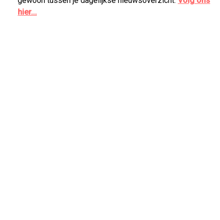
gewoon tussen je dagelijkse nieuwsoverzicht.
Volg ons
hier...