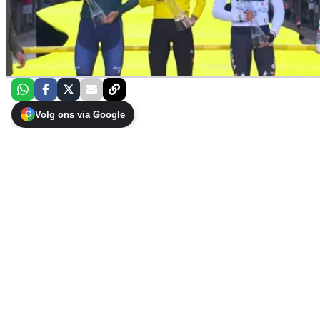
Volg ons via Google
G