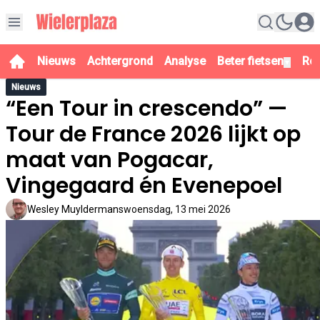
Nieuws
Achtergrond
Analyse
Beter fietsen
Re
▼
Nieuws
“Een Tour in crescendo” —
Tour de France 2026 lijkt op
maat van Pogacar,
Vingegaard én Evenepoel
Wesley Muyldermans
woensdag, 13 mei 2026