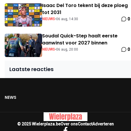
Isaac Del Toro tekent bij deze ploeg
tot 2031
0
NIEUWS
•
06 aug, 14:30
Soudal Quick-Step haalt eerste
aanwinst voor 2027 binnen
0
NIEUWS
•
06 aug, 20:00
Laatste reacties
NEWS
© 2025 Wielerplaza.be
Over ons
Contact
Adverteren