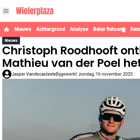
Nieuws
Achtergrond
Analyse
Beter fietsen
Ren
▼
Nieuws
Christoph Roodhooft on
Mathieu van der Poel het
Jasper Vandecasteele
Bijgewerkt
:
zondag, 16 november 2025