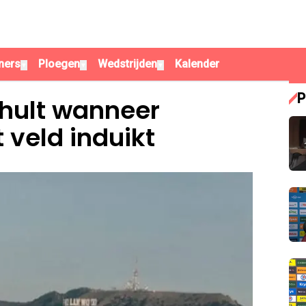
ners
Ploegen
Wedstrijden
Kalender
▼
▼
▼
P
thult wanneer
 veld induikt