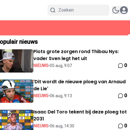
opulair nieuws
Plots grote zorgen rond Thibau Nys:
vader Sven legt het uit
0
NIEUWS
•
05 aug, 9:07
'Dit wordt de nieuwe ploeg van Arnaud
de Lie'
0
NIEUWS
•
06 aug, 9:13
Isaac Del Toro tekent bij deze ploeg tot
2031
0
NIEUWS
•
06 aug, 14:30