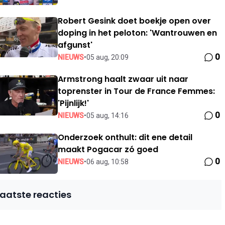
Robert Gesink doet boekje open over
doping in het peloton: 'Wantrouwen en
afgunst'
0
NIEUWS
•
05 aug, 20:09
Armstrong haalt zwaar uit naar
toprenster in Tour de France Femmes:
'Pijnlijk!'
0
NIEUWS
•
05 aug, 14:16
Onderzoek onthult: dit ene detail
maakt Pogacar zó goed
0
NIEUWS
•
06 aug, 10:58
Laatste reacties