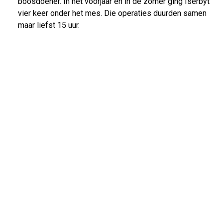
boosdoener. In het voorjaar en in de zomer ging Iserbyt
vier keer onder het mes. Die operaties duurden samen
maar liefst 15 uur.