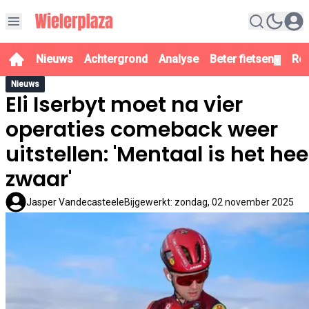
Nieuws
Achtergrond
Analyse
Beter fietsen
Re
▼
Nieuws
Eli Iserbyt moet na vier
operaties comeback weer
uitstellen: 'Mentaal is het hee
zwaar'
Jasper Vandecasteele
Bijgewerkt
:
zondag, 02 november 2025