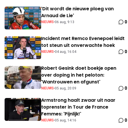
'Dit wordt de nieuwe ploeg van
Arnaud de Lie'
0
NIEUWS
•
06 aug, 9:13
Incident met Remco Evenepoel leidt
tot steun uit onverwachte hoek
0
NIEUWS
•
04 aug, 16:04
Robert Gesink doet boekje open
over doping in het peloton:
'Wantrouwen en afgunst'
0
NIEUWS
•
05 aug, 20:09
Armstrong haalt zwaar uit naar
toprenster in Tour de France
Femmes: 'Pijnlijk!'
0
NIEUWS
•
05 aug, 14:16