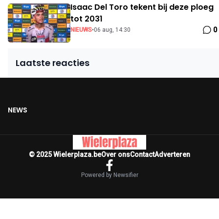
Isaac Del Toro tekent bij deze ploeg
tot 2031
0
NIEUWS
•
06 aug, 14:30
Laatste reacties
NEWS
© 2025 Wielerplaza.be
Over ons
Contact
Adverteren
Powered by Newsifier