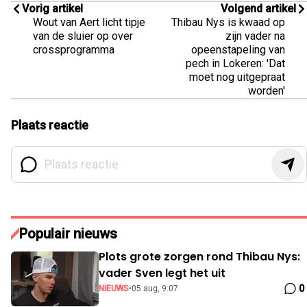
Vorig artikel
Volgend artikel
Wout van Aert licht tipje
Thibau Nys is kwaad op
van de sluier op over
zijn vader na
crossprogramma
opeenstapeling van
pech in Lokeren: 'Dat
moet nog uitgepraat
worden'
Plaats reactie
Populair nieuws
Plots grote zorgen rond Thibau Nys:
vader Sven legt het uit
0
NIEUWS
•
05 aug, 9:07