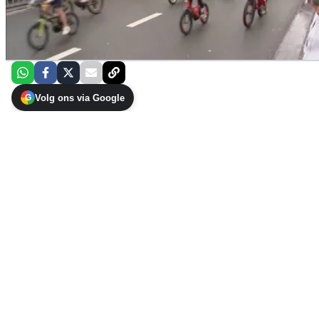
Volg ons via Google
G