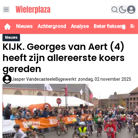
Nieuws
Achtergrond
Analyse
Beter fietsen
Re
▼
Nieuws
KIJK. Georges van Aert (4)
heeft zijn allereerste koers
gereden
Jasper Vandecasteele
Bijgewerkt
:
zondag, 02 november 2025