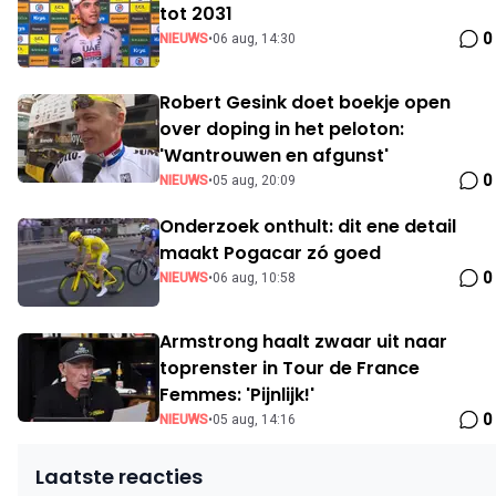
tot 2031
0
NIEUWS
•
06 aug, 14:30
Robert Gesink doet boekje open
over doping in het peloton:
'Wantrouwen en afgunst'
0
NIEUWS
•
05 aug, 20:09
Onderzoek onthult: dit ene detail
maakt Pogacar zó goed
0
NIEUWS
•
06 aug, 10:58
Armstrong haalt zwaar uit naar
toprenster in Tour de France
Femmes: 'Pijnlijk!'
0
NIEUWS
•
05 aug, 14:16
Laatste reacties