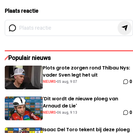
Plaats reactie
Populair nieuws
Plots grote zorgen rond Thibau Nys:
vader Sven legt het uit
0
NIEUWS
•
05 aug, 9:07
'Dit wordt de nieuwe ploeg van
Arnaud de Lie'
0
NIEUWS
•
06 aug, 9:13
Isaac Del Toro tekent bij deze ploeg