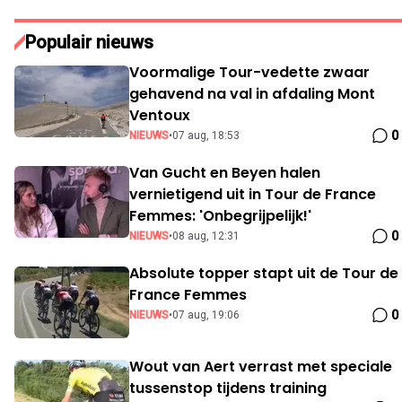
Populair nieuws
Voormalige Tour-vedette zwaar
gehavend na val in afdaling Mont
Ventoux
0
NIEUWS
•
07 aug, 18:53
Van Gucht en Beyen halen
vernietigend uit in Tour de France
Femmes: 'Onbegrijpelijk!'
0
NIEUWS
•
08 aug, 12:31
Absolute topper stapt uit de Tour de
France Femmes
0
NIEUWS
•
07 aug, 19:06
Wout van Aert verrast met speciale
tussenstop tijdens training