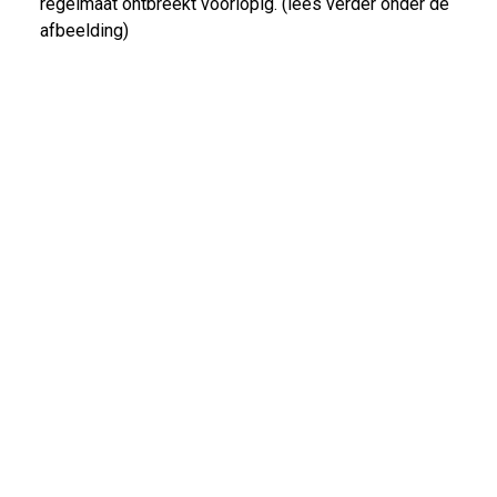
regelmaat ontbreekt voorlopig. (lees verder onder de
afbeelding)