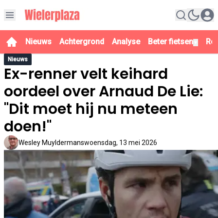
Nieuws
Achtergrond
Analyse
Beter fietsen
Re
▼
Nieuws
Ex-renner velt keihard
oordeel over Arnaud De Lie:
"Dit moet hij nu meteen
doen!"
Wesley Muyldermans
woensdag, 13 mei 2026