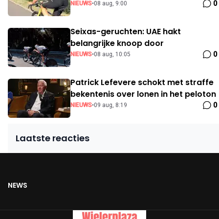
0
NIEUWS
•
08 aug, 9:00
Seixas-geruchten: UAE hakt
belangrijke knoop door
0
NIEUWS
•
08 aug, 10:05
Patrick Lefevere schokt met straffe
bekentenis over lonen in het peloton
0
NIEUWS
•
09 aug, 8:19
Laatste reacties
NEWS