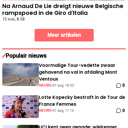
Na Arnaud De Lie dreigt nieuwe Belgische
rampspoed in de Giro d'Italia
13 mei, 8:58
Meer artikelen
Populair nieuws
Voormalige Tour-vedette zwaar
gehavend na val in afdaling Mont
Ventoux
0
NIEUWS
•
07 aug, 18:53
Lotte Kopecky bestraft in de Tour de
France Femmes
0
NIEUWS
•
07 aug, 11:16
UCI kent geen genade: wielrenner