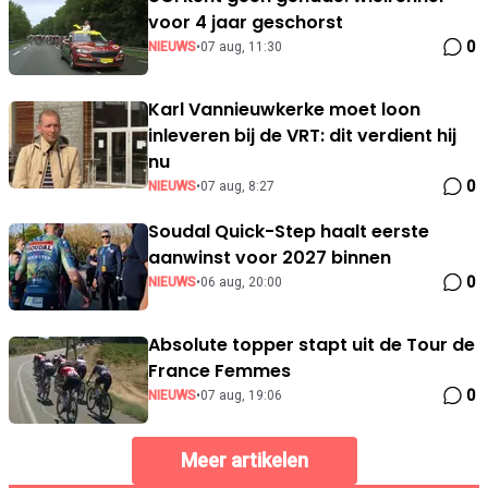
voor 4 jaar geschorst
0
NIEUWS
•
07 aug, 11:30
Karl Vannieuwkerke moet loon
inleveren bij de VRT: dit verdient hij
nu
0
NIEUWS
•
07 aug, 8:27
Soudal Quick-Step haalt eerste
aanwinst voor 2027 binnen
0
NIEUWS
•
06 aug, 20:00
Absolute topper stapt uit de Tour de
France Femmes
0
NIEUWS
•
07 aug, 19:06
Meer artikelen