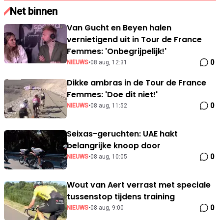
Net binnen
Van Gucht en Beyen halen
vernietigend uit in Tour de France
Femmes: 'Onbegrijpelijk!'
0
NIEUWS
•
08 aug, 12:31
Dikke ambras in de Tour de France
Femmes: 'Doe dit niet!'
0
NIEUWS
•
08 aug, 11:52
Seixas-geruchten: UAE hakt
belangrijke knoop door
0
NIEUWS
•
08 aug, 10:05
Wout van Aert verrast met speciale
tussenstop tijdens training
0
NIEUWS
•
08 aug, 9:00