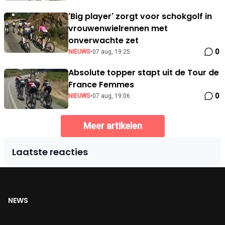
'Big player' zorgt voor schokgolf in
vrouwenwielrennen met
onverwachte zet
0
NIEUWS
•
07 aug, 19:25
Absolute topper stapt uit de Tour de
France Femmes
0
NIEUWS
•
07 aug, 19:06
Meer artikelen
Laatste reacties
NEWS