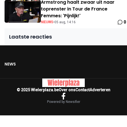
Armstrong haalt zwaar uit naar
toprenster in Tour de France
Femmes: 'Pijnlijk!'
0
NIEUWS
•
05 aug, 14:16
Laatste reacties
NEWS
© 2025 Wielerplaza.be
Over ons
Contact
Adverteren
Powered by Newsifier