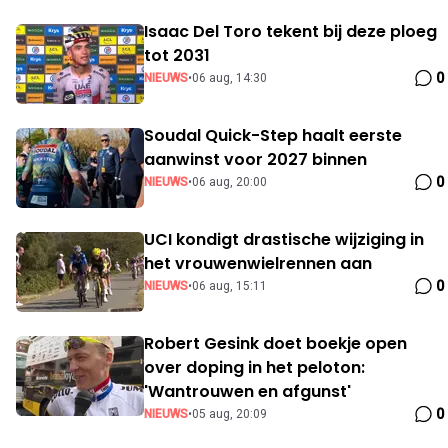
Isaac Del Toro tekent bij deze ploeg
tot 2031
0
NIEUWS
•
06 aug, 14:30
Soudal Quick-Step haalt eerste
aanwinst voor 2027 binnen
0
NIEUWS
•
06 aug, 20:00
UCI kondigt drastische wijziging in
het vrouwenwielrennen aan
0
NIEUWS
•
06 aug, 15:11
Robert Gesink doet boekje open
over doping in het peloton:
'Wantrouwen en afgunst'
0
NIEUWS
•
05 aug, 20:09