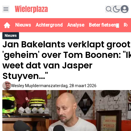
Nieuws
Achtergrond
Analyse
Beter fietsen
Re
▼
Nieuws
Jan Bakelants verklapt groot
'geheim' over Tom Boonen: "I
weet dat van Jasper
Stuyven..."
Wesley Muyldermans
zaterdag, 28 maart 2026