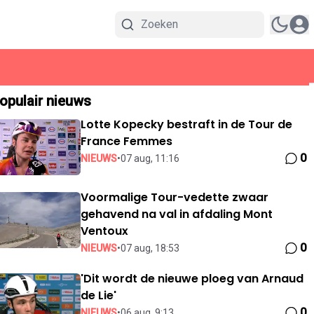
opulair nieuws
Lotte Kopecky bestraft in de Tour de
France Femmes
0
NIEUWS
•
07 aug, 11:16
Voormalige Tour-vedette zwaar
gehavend na val in afdaling Mont
Ventoux
0
NIEUWS
•
07 aug, 18:53
'Dit wordt de nieuwe ploeg van Arnaud
de Lie'
0
NIEUWS
•
06 aug, 9:13