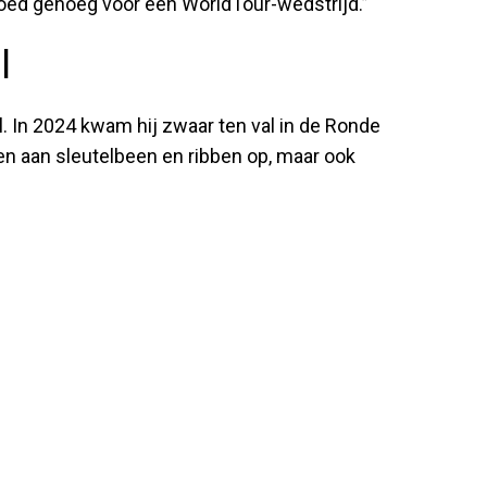
goed genoeg voor een WorldTour-wedstrijd.”
l
l. In 2024 kwam hij zwaar ten val in de Ronde
ken aan sleutelbeen en ribben op, maar ook