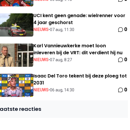
UCI kent geen genade: wielrenner voor
4 jaar geschorst
0
NIEUWS
•
07 aug, 11:30
Karl Vannieuwkerke moet loon
inleveren bij de VRT: dit verdient hij nu
0
NIEUWS
•
07 aug, 8:27
Isaac Del Toro tekent bij deze ploeg tot
2031
0
NIEUWS
•
06 aug, 14:30
Laatste reacties