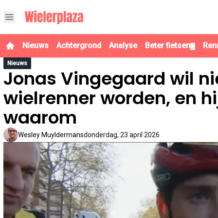
Nieuws
Achtergrond
Analyse
Beter fietsen
Ren
▼
Nieuws
Jonas Vingegaard wil nie
wielrenner worden, en hij
waarom
Wesley Muyldermans
donderdag, 23 april 2026