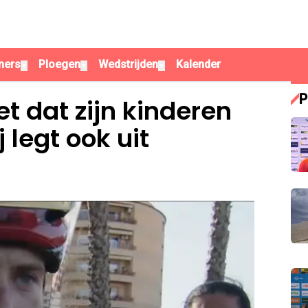
ners
Ploegen
Wedstrijden
Kalender
▼
▼
▼
P
t dat zijn kinderen
 legt ook uit