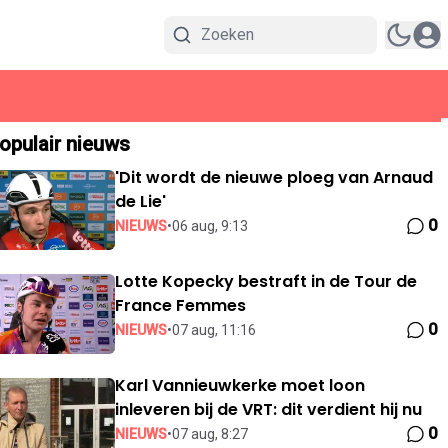
opulair nieuws
'Dit wordt de nieuwe ploeg van Arnaud
de Lie'
0
NIEUWS
•
06 aug, 9:13
Lotte Kopecky bestraft in de Tour de
France Femmes
0
NIEUWS
•
07 aug, 11:16
Karl Vannieuwkerke moet loon
inleveren bij de VRT: dit verdient hij nu
0
NIEUWS
•
07 aug, 8:27