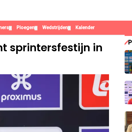
ners
Ploegen
Wedstrijden
Kalender
▼
▼
▼
P
 sprintersfestijn in