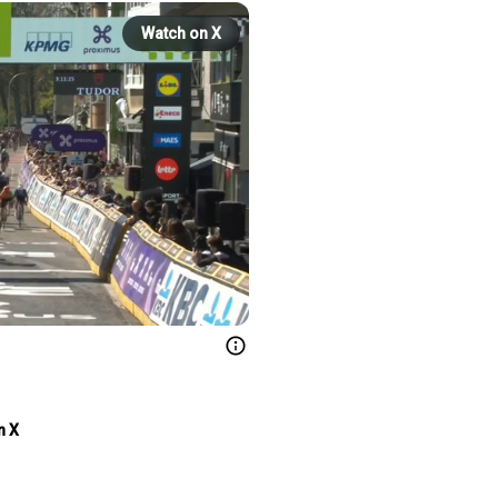
Watch on X
n X