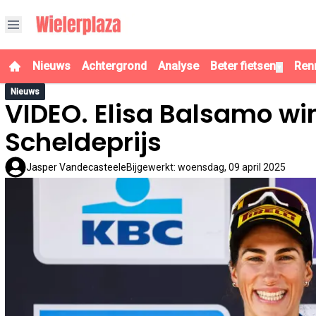
Nieuws
Achtergrond
Analyse
Beter fietsen
Ren
▼
Nieuws
VIDEO. Elisa Balsamo wint
Scheldeprijs
Jasper Vandecasteele
Bijgewerkt
:
woensdag, 09 april 2025