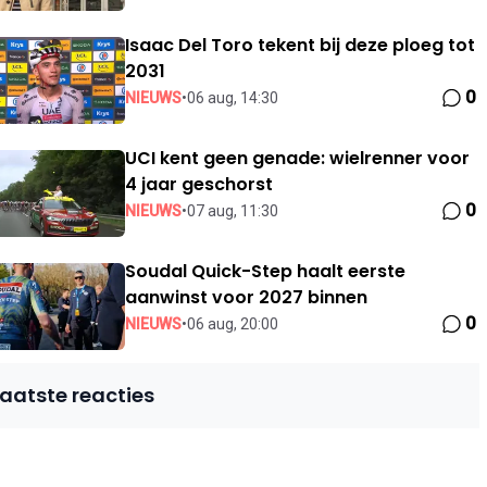
Isaac Del Toro tekent bij deze ploeg tot
2031
0
NIEUWS
•
06 aug, 14:30
UCI kent geen genade: wielrenner voor
4 jaar geschorst
0
NIEUWS
•
07 aug, 11:30
Soudal Quick-Step haalt eerste
aanwinst voor 2027 binnen
0
NIEUWS
•
06 aug, 20:00
Laatste reacties