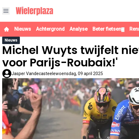
Nieuws
Achtergrond
Analyse
Beter fietsen
Ren
▼
Nieuws
Michel Wuyts twijfelt niet
voor Parijs-Roubaix!'
Jasper Vandecasteele
woensdag, 09 april 2025