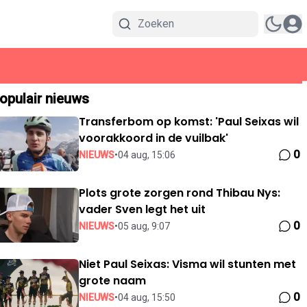
opulair nieuws
Transferbom op komst: 'Paul Seixas wil
voorakkoord in de vuilbak'
0
NIEUWS
•
04 aug, 15:06
Plots grote zorgen rond Thibau Nys:
vader Sven legt het uit
0
NIEUWS
•
05 aug, 9:07
Niet Paul Seixas: Visma wil stunten met
grote naam
0
NIEUWS
•
04 aug, 15:50