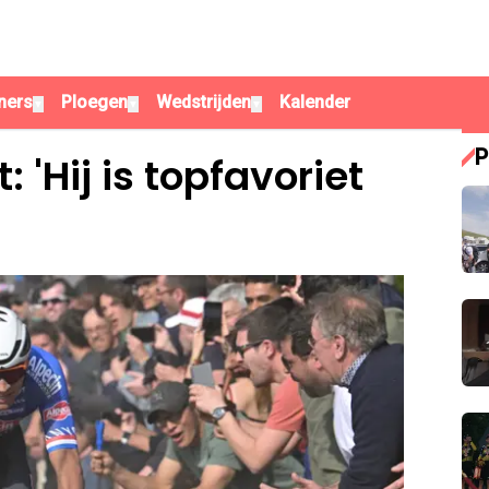
ners
Ploegen
Wedstrijden
Kalender
▼
▼
▼
P
: 'Hij is topfavoriet