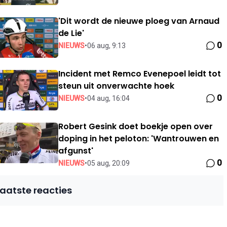
'Dit wordt de nieuwe ploeg van Arnaud
de Lie'
0
NIEUWS
•
06 aug, 9:13
Incident met Remco Evenepoel leidt tot
steun uit onverwachte hoek
0
NIEUWS
•
04 aug, 16:04
Robert Gesink doet boekje open over
doping in het peloton: 'Wantrouwen en
afgunst'
0
NIEUWS
•
05 aug, 20:09
Laatste reacties