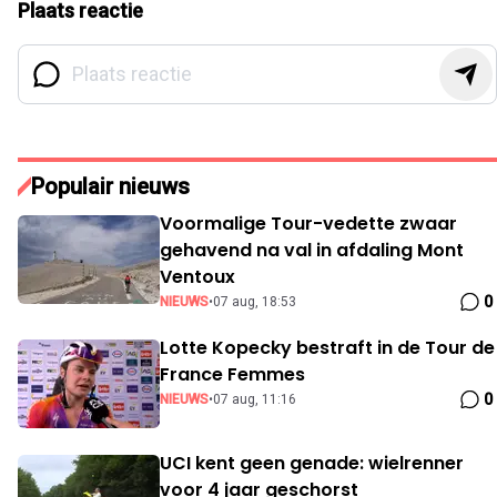
Plaats reactie
Populair nieuws
Voormalige Tour-vedette zwaar
gehavend na val in afdaling Mont
Ventoux
0
NIEUWS
•
07 aug, 18:53
Lotte Kopecky bestraft in de Tour de
France Femmes
0
NIEUWS
•
07 aug, 11:16
UCI kent geen genade: wielrenner
voor 4 jaar geschorst