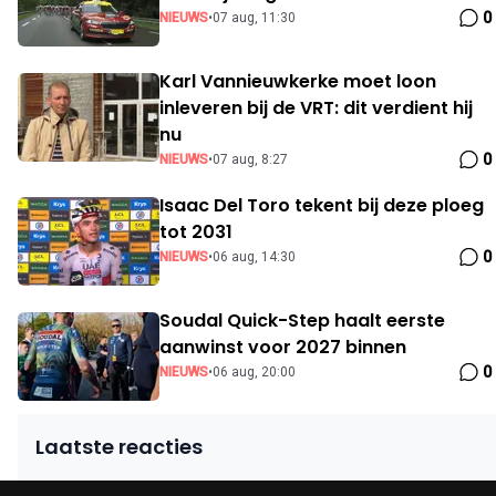
0
NIEUWS
•
07 aug, 11:30
Karl Vannieuwkerke moet loon
inleveren bij de VRT: dit verdient hij
nu
0
NIEUWS
•
07 aug, 8:27
Isaac Del Toro tekent bij deze ploeg
tot 2031
0
NIEUWS
•
06 aug, 14:30
Soudal Quick-Step haalt eerste
aanwinst voor 2027 binnen
0
NIEUWS
•
06 aug, 20:00
Laatste reacties