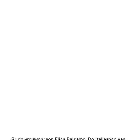
Bij de vrouwen won Elisa Balsamo. De Italiaanse van