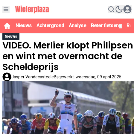
Nieuws
Achtergrond
Analyse
Beter fietsen
Re
▼
Nieuws
VIDEO. Merlier klopt Philipsen
en wint met overmacht de
Scheldeprijs
Jasper Vandecasteele
Bijgewerkt
:
woensdag, 09 april 2025