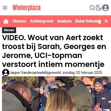
Nieuws
Achtergrond
Analyse
Beter fietsen
Re
▼
Nieuws
VIDEO. Wout van Aert zoekt
troost bij Sarah, Georges en
Jerome, UCI-topman
verstoort intiem momentje
Jasper Vandecasteele
Bijgewerkt
:
zondag, 02 februari 2025