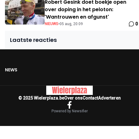
Robert Gesink doet boekje open
over doping in het peloton:
'Wantrouwen en afgunst'
0
NIEUWS
•
05 aug, 20:09
Laatste reacties
NEWS
© 2025 Wielerplaza.be
Over ons
Contact
Adverteren
Powered by Newsifier