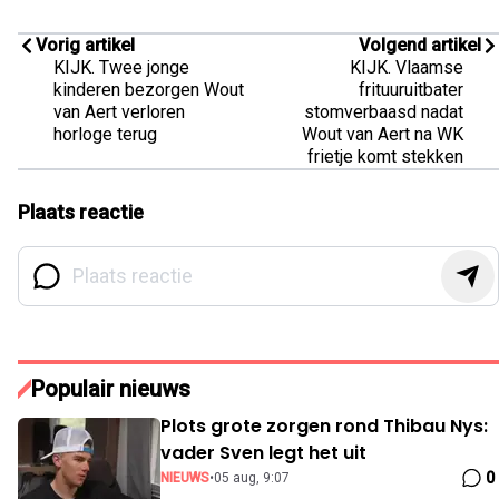
Vorig artikel
Volgend artikel
KIJK. Twee jonge
KIJK. Vlaamse
kinderen bezorgen Wout
frituuruitbater
van Aert verloren
stomverbaasd nadat
horloge terug
Wout van Aert na WK
frietje komt stekken
Plaats reactie
Populair nieuws
Plots grote zorgen rond Thibau Nys:
vader Sven legt het uit
0
NIEUWS
•
05 aug, 9:07