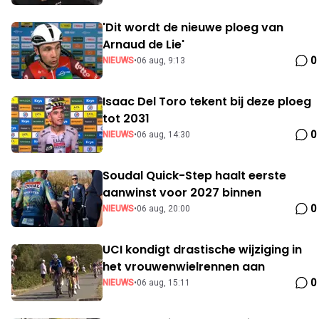
'Dit wordt de nieuwe ploeg van
Arnaud de Lie'
0
NIEUWS
•
06 aug, 9:13
Isaac Del Toro tekent bij deze ploeg
tot 2031
0
NIEUWS
•
06 aug, 14:30
Soudal Quick-Step haalt eerste
aanwinst voor 2027 binnen
0
NIEUWS
•
06 aug, 20:00
UCI kondigt drastische wijziging in
het vrouwenwielrennen aan
0
NIEUWS
•
06 aug, 15:11