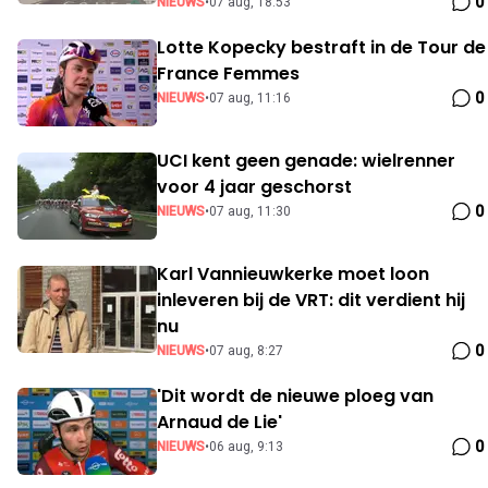
0
NIEUWS
•
07 aug, 18:53
Lotte Kopecky bestraft in de Tour de
France Femmes
0
NIEUWS
•
07 aug, 11:16
UCI kent geen genade: wielrenner
voor 4 jaar geschorst
0
NIEUWS
•
07 aug, 11:30
Karl Vannieuwkerke moet loon
inleveren bij de VRT: dit verdient hij
nu
0
NIEUWS
•
07 aug, 8:27
'Dit wordt de nieuwe ploeg van
Arnaud de Lie'
0
NIEUWS
•
06 aug, 9:13