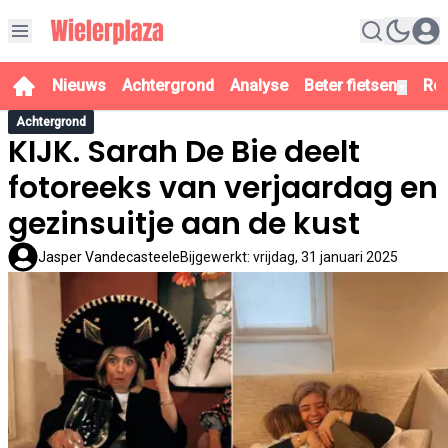
Nieuws
Achtergrond
Analyse
Beter fietsen
Re
▼
Achtergrond
KIJK. Sarah De Bie deelt
fotoreeks van verjaardag en
gezinsuitje aan de kust
Jasper Vandecasteele
Bijgewerkt
:
vrijdag, 31 januari 2025