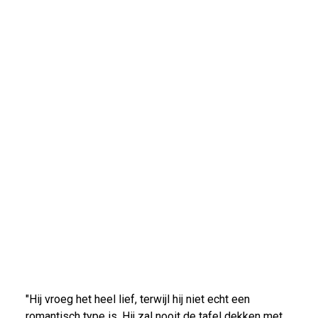
"Hij vroeg het heel lief, terwijl hij niet echt een
romantisch type is. Hij zal nooit de tafel dekken met