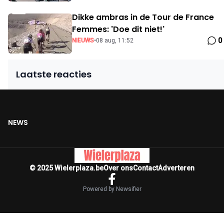
Dikke ambras in de Tour de France
Femmes: 'Doe dit niet!'
0
NIEUWS
•
08 aug, 11:52
Laatste reacties
NEWS
© 2025 Wielerplaza.be
Over ons
Contact
Adverteren
Powered by Newsifier