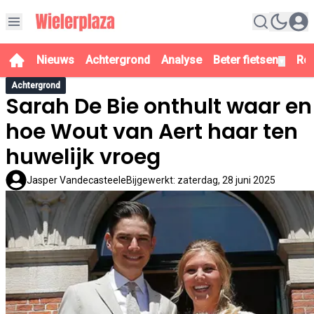
Nieuws
Achtergrond
Analyse
Beter fietsen
Re
▼
Achtergrond
Sarah De Bie onthult waar en
hoe Wout van Aert haar ten
huwelijk vroeg
Jasper Vandecasteele
Bijgewerkt
:
zaterdag, 28 juni 2025