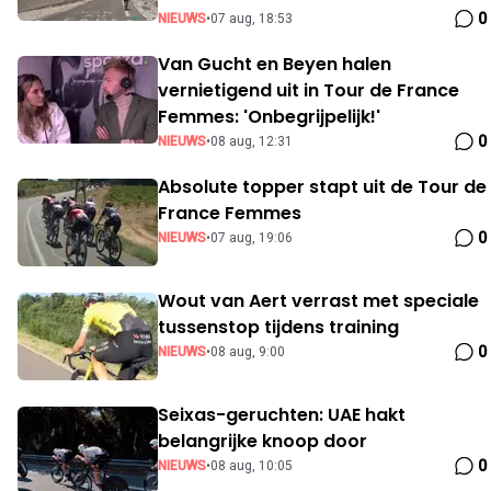
0
NIEUWS
•
07 aug, 18:53
Van Gucht en Beyen halen
vernietigend uit in Tour de France
Femmes: 'Onbegrijpelijk!'
0
NIEUWS
•
08 aug, 12:31
Absolute topper stapt uit de Tour de
France Femmes
0
NIEUWS
•
07 aug, 19:06
Wout van Aert verrast met speciale
tussenstop tijdens training
0
NIEUWS
•
08 aug, 9:00
Seixas-geruchten: UAE hakt
belangrijke knoop door
0
NIEUWS
•
08 aug, 10:05