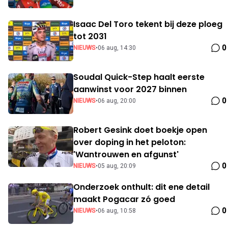
Isaac Del Toro tekent bij deze ploeg
tot 2031
0
NIEUWS
•
06 aug, 14:30
Soudal Quick-Step haalt eerste
aanwinst voor 2027 binnen
0
NIEUWS
•
06 aug, 20:00
Robert Gesink doet boekje open
over doping in het peloton:
'Wantrouwen en afgunst'
0
NIEUWS
•
05 aug, 20:09
Onderzoek onthult: dit ene detail
maakt Pogacar zó goed
0
NIEUWS
•
06 aug, 10:58