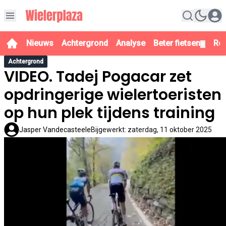
Nieuws
Achtergrond
Analyse
Beter fietsen
Re
▼
Achtergrond
VIDEO. Tadej Pogacar zet
opdringerige wielertoeristen
op hun plek tijdens training
Jasper Vandecasteele
Bijgewerkt
:
zaterdag, 11 oktober 2025